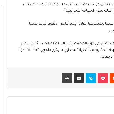
وأشار إلى أن عبارة “من النهر إلى البحر”، استخدمها جميع سياسيي حزب الليكود الإسرائيلي منذ عام 1977، حيث نص بيان
ن هناك سوى السيادة الإسرائيلية”.
ة عندما يستخدمها القادة الإسرائيليون، ولكنها كذلك عندما
ين.
المسلمين في حزب المحافظين، والاستعانة بالمستشارين الذين
لاستبداد العظيم، مع قضية فلسطين سيخرج منه جرعة سامة قادرة
ريطانيا.
يست
بوكيت
سكايب
مشاركة عبر البريد
طباعة