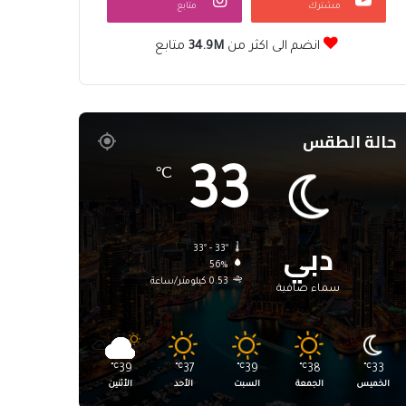
مشترك
متابع
انضم الى اكثر من
34.9M
متابع
حالة الطقس
33
℃
دبي
33º - 33º
56%
0.53 كيلومتر/ساعة
سماء صافية
℃
39
℃
37
℃
39
℃
38
℃
33
الخميس
الجمعة
السبت
الأحد
الأثنين