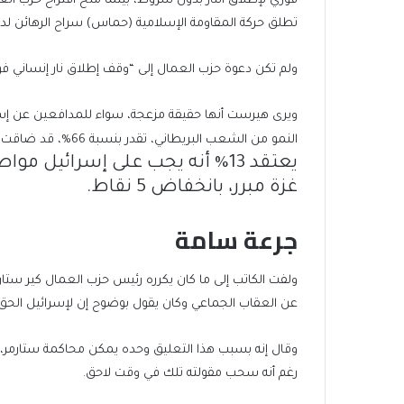
فوري لإطلاق النار بدون شروط، بينما منح اقتراح حزب الع
تطلق حركة المقاومة الإسلامية (حماس) سراح الرهائن لد
ولم تكن دعوة حزب العمال إلى “وقف إطلاق نار إنساني فو
ويرى هيرست أنها حقيقة مزعجة، سواء للمدافعين عن إسر
النمو من الشعب البريطاني، تقدر بنسبة 66%، قد ضاقت ذرعا بهذه الحرب، وأنهم يريدون وقفا فوريا لإطلاق النار.
غزة مبرر، بانخفاض 5 نقاط.
جرعة سامة
ولفت الكاتب إلى ما كان يكرره رئيس حزب العمال كير ستار
عن العقاب الجماعي وكان يقول بوضوح إن لإسرائيل الحق 
وقال إنه بسبب هذا التعليق وحده يمكن محاكمة ستارمر، الم
رغم أنه سحب مقولته تلك في وقت لاحق.