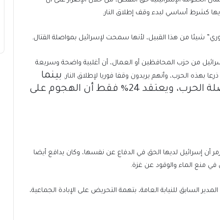
مال الحكومة الإسرائيلية حق النقض، من خلال الإصرار على أن
يها كشرط أساسي لبدء وقف إطلاق النار.
ري” شيئا من هذا القبيل، لأنها سمحت لإسرائيل بمواصلة القتال.
ائيل من حزب المحافظين أو العمال، أن أغلبية واضحة وسريعة
بينما
يعتقد 13% أنه يجب على إسرائيل مواصلة الحرب، ويعتقد 24% فقط أن الهجوم على
مر أن إسرائيل لديها الحق في الدفاع عن نفسها، وكان يدافع أيضا
في منع الماء والوقود عن غزة.
دير السابق للنيابة العامة، بتهمة التحريض على الإبادة الجماعية،