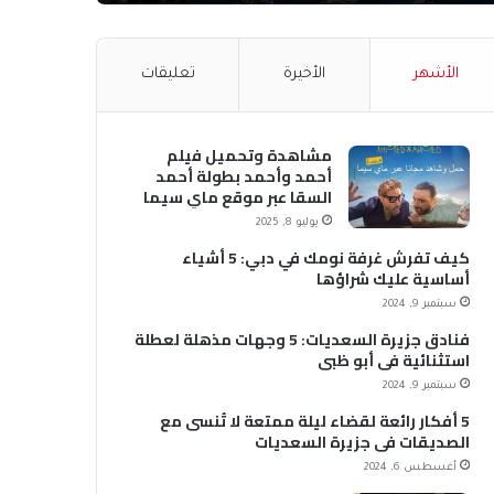
الأشهر
الأخيرة
تعليقات
مشاهدة وتحميل فيلم
أحمد وأحمد بطولة أحمد
السقا عبر موقع ماي سيما
MyCima (وي سيما WeCima)
يوليو 8, 2025
كيف تفرش غرفة نومك في دبي: 5 أشياء
أساسية عليك شراؤها
سبتمبر 9, 2024
فنادق جزيرة السعديات: 5 وجهات مذهلة لعطلة
استثنائية في أبو ظبي
سبتمبر 9, 2024
5 أفكار رائعة لقضاء ليلة ممتعة لا تُنسى مع
الصديقات في جزيرة السعديات
أغسطس 6, 2024