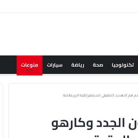
حالف البحري السعودي يعزز أمن الملاحة الإقليمية والدولية
تكنولوجيا
صحة
رياضة
سيارات
منوعات
 هم التهديد الحقيقي للديمقراطية البريطانية
 الجدد وكارهو