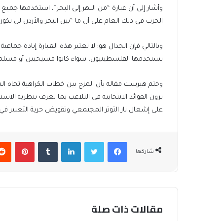
الحزب في ذلك العام على أن ما “بين البحر والأردن لن تكو
وبالتالي فإن الجدال هو: لا تعتبر هذه العبارة إبادة جماعي
يستخدمها الفلسطينيون، سواء كانوا مسيحيين أو مسلم
وختم هيرست مقاله بأن المزج بين خطاب الكراهية تجاه 
يرون الفوائد الانتخابية في التلاعب بما يعرف بنظرية ا
على إشعال نار التوتر المجتمعي وتقويض حرية التعبير في ب
فيسبوك
تويتر
لينكدإن
بينتير
شاركها
مقالات ذات صلة