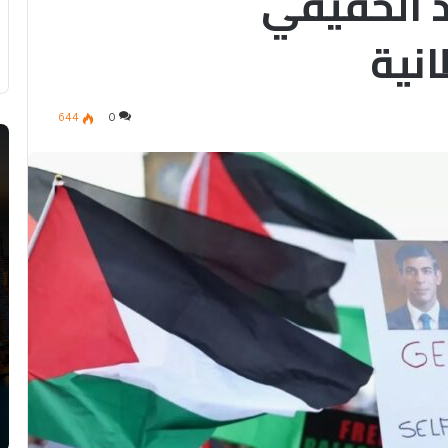
د الحقيقي
انية
644
0