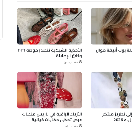
الة بوب أنيقة طوال
الأحذية الشبكية تتصدر موضة ٢٠٢٦
وتغيّر الإطلالة
منذ يومين
 إلى تطريز مبتكر
الأزياء الراقية في باريس منصات
 2026
عرض تحكي حكايات خيالية
منذ 5 أيام