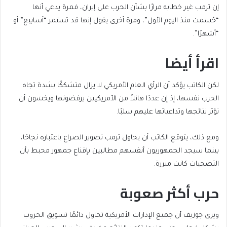
إن ترمب غير خطابه مرارًا بشأن الحرب على إيران، فمرة يدعي أنها
“حُسمت منذ اليوم الأول”، ومرة أخرى يقول إنها قد تستمر “أسابيع” أو
“أشهرًا”.
اقرأ أيضا
end
list
لكن الكاتب يؤكد أن الرأي العام الأمريكي لا يزال متشككًا بشدة تجاه
of
of
الحرب نفسها، إذ إن عددًا هائلاً من الأمريكيين يرفضونها ويخشون أن
list
2
تؤثر نتائجها وتداعياتها عليهم سلبًا.
items
ومع ذلك، يتوقع الكاتب أن يحاول ترمب تصوير الصراع باعتباره نجاحًا،
بينما سيجد الجمهوريون أنفسهم مطالبين بإقناع جمهور محبط بأن
التضحيات كانت مبررة.
حرب أكثر صعوبة
ويرى جوزيف أن جميع الإدارات الأمريكية تحاول دائمًا تسويق الحروب