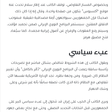
وبخصوص المسار التفاوضي، توقف الكاتب عند إطار سلام تحدث عنه
موقع “أكسيوس” يتكون من صفحة واحدة، وقال إنه إذا كان ذلك
صحيحًا فإن الجمهوريين سيواجهون أزمة مصداقية حقيقية. فبموجب
الاتفاق المقترح، سيستمر البرنامج النووي الإيراني ضمن تجميد مؤقت،
وسيتم رفع العقوبات والإفراج عن أصول إيرانية مجمدة، كما سيُعاد
فتح مضيق هرمز.
عبء سياسي
ويقول الكاتب إن هذه الشروط تتناقض بشكل مباشر مع تصريحات
رئاسية سابقة زعمت أن البرنامج النووي الإيراني “دُمّر بالكامل” وأن تغيير
النظام كان ضرورة. ومن وجهة نظره، تجد الإدارة الأمريكية نفسها الآن
تتفاوض مع النظام ذاته الذي كانت تصفه سابقًا بأنه غير شرعي وعلى
وشك الانهيار.
ويرى الكاتب أن الحرب على إيران قد تتحول إلى عبء سياسي كبير على
الجمهوريين قبل انتخابات التجديد النصفي. وحتى مع نجاح بعض جهود