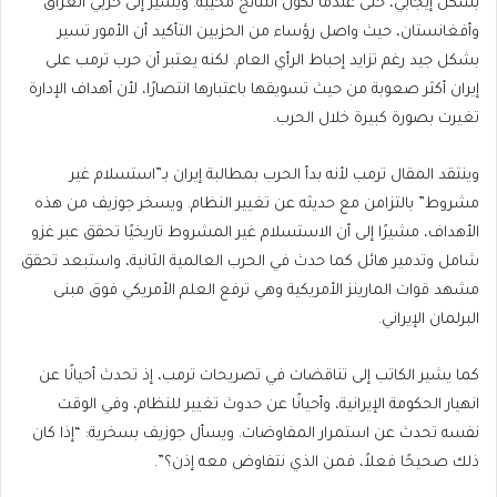
بشكل إيجابي، حتى عندما تكون النتائج مخيبة. ويشير إلى حربي العراق
وأفغانستان، حيث واصل رؤساء من الحزبين التأكيد أن الأمور تسير
بشكل جيد رغم تزايد إحباط الرأي العام. لكنه يعتبر أن حرب ترمب على
إيران أكثر صعوبة من حيث تسويقها باعتبارها انتصارًا، لأن أهداف الإدارة
تغيرت بصورة كبيرة خلال الحرب.
وينتقد المقال ترمب لأنه بدأ الحرب بمطالبة إيران بـ”استسلام غير
مشروط” بالتزامن مع حديثه عن تغيير النظام. ويسخر جوزيف من هذه
الأهداف، مشيرًا إلى أن الاستسلام غير المشروط تاريخيًا تحقق عبر غزو
شامل وتدمير هائل كما حدث في الحرب العالمية الثانية، واستبعد تحقق
مشهد قوات المارينز الأمريكية وهي ترفع العلم الأمريكي فوق مبنى
البرلمان الإيراني.
كما يشير الكاتب إلى تناقضات في تصريحات ترمب، إذ تحدث أحيانًا عن
انهيار الحكومة الإيرانية، وأحيانًا عن حدوث تغيير للنظام، وفي الوقت
نفسه تحدث عن استمرار المفاوضات. ويسأل جوزيف بسخرية: “إذا كان
ذلك صحيحًا فعلاً، فمن الذي نتفاوض معه إذن؟”.