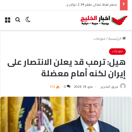
سعر نفط عمان يقفز 2.34 دولار وسط ترقب الأسواق
الوضع
بحث
الق
المظلم
عن
الرئيسية
/
منوعات
منوعات
هيل: ترمب قد يعلن الانتصار على
إيران لكنه أمام معضلة
فريق التحرير
مايو 14, 2026
0
614