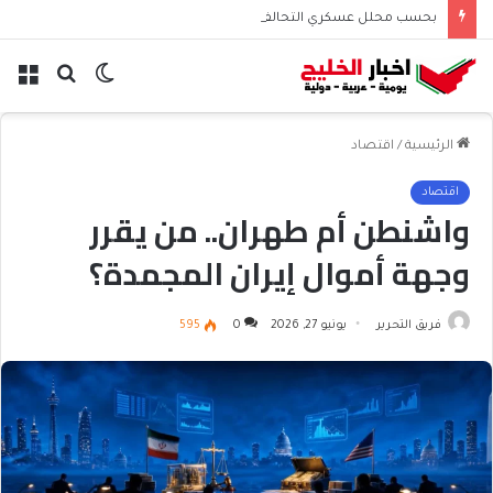
بحسب محلل عسكري التحالف البحري السعودي يعزز أمن الملاحة الإقليمية والدولية
الوضع
بحث
الق
المظلم
عن
الرئيسية
/
اقتصاد
اقتصاد
واشنطن أم طهران.. من يقرر
وجهة أموال إيران المجمدة؟
فريق التحرير
يونيو 27, 2026
0
595