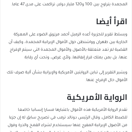
المجمدة يتراوح بين 100 و120 مليار دولار، تراكمت على مدى 47 عاما.
اقرأ أيضا
end
list
ويسلط تقرير للجزيرة أعده الزميل أحمد مرزوق الضوء على المعركة
of
of
الجارية بين طهران وواشنطن حول الأموال الإيرانية المجمدة، وكيف أن
list
2
القضية لم تعد متعلقة بالأصول والأموال المجمدة التي سيتم الإفراج
items
عنها، بل بمن يملك قرار إنفاقها، ولأي غرض، وتحت أي رقابة.
ويشير التقرير إلى تباين الروايتين الأمريكية والإيرانية بشأن آلية صرف تلك
الأموال حال الإفراج عنها.
الرواية الأمريكية
تقدم الرواية الأمريكية هذه الأموال باعتبارها مسارا إنسانيا خاضعا
للضبط الكامل، وقال الرئيس دونالد ترمب في تصريح سابق له إن جزءا
من الأصول الإيرانية المفرج عنها سيستخدم لشراء القمح والذرة وفول