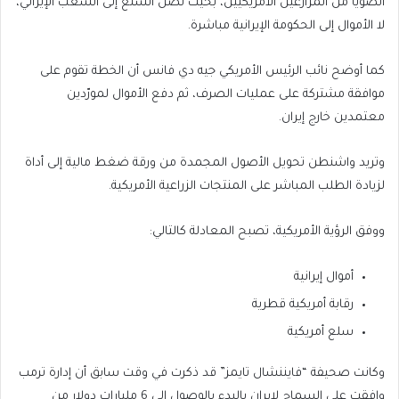
الصويا من المزارعين الأمريكيين، بحيث تصل السلع إلى الشعب الإيراني،
لا الأموال إلى الحكومة الإيرانية مباشرة.
كما أوضح نائب الرئيس الأمريكي جيه دي فانس أن الخطة تقوم على
موافقة مشتركة على عمليات الصرف، ثم دفع الأموال لمورّدين
معتمدين خارج إيران.
وتريد واشنطن تحويل الأصول المجمدة من ورقة ضغط مالية إلى أداة
لزيادة الطلب المباشر على المنتجات الزراعية الأمريكية.
ووفق الرؤية الأمريكية، تصبح المعادلة كالتالي:
أموال إيرانية
رقابة أمريكية قطرية
سلع أمريكية
وكانت صحيفة “فايننشال تايمز” قد ذكرت في وقت سابق أن إدارة ترمب
وافقت على السماح لإيران بالبدء بالوصول إلى 6 مليارات دولار من