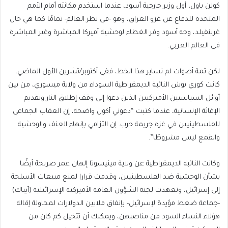
كولن باول، أول وزير خارجية أسود، عندما استخدم مكانته أمام الأمم
المتحدة للدفاع عن غزو العراق، وهو -في نظر العالم- تمامًا كما هي حال
غرينفيلد، وجه أسود وفر الغطاء لوحشية أميركا المباشرة وغير المباشرة
في العالم العربي.
لكن ثمة أصوات لم تساير هذا الخط، ففي أكتوبر/تشرين الأول الماضي،
كانت كوري بوش النائبة الديمقراطية السوداء من ولاية ميسوري، من بين
أوائل السياسيين الأميركيين الذين دعوا إلى وقف إطلاق النار وتقديم
الإغاثة الإنسانية، عندما كتبت “دعوني أكون واضحة، إن العقاب الجماعي
للفلسطينيين في غزة جريمة حرب. إن التزامي بإنهاء العنف والوحشية
والقمع ليس مشروطًا”.
وكانت النائبة الديمقراطية عن ولاية مينيسوتا إلهان عمر صريحة أيضًا
بشأن الوحشية ضد الفلسطينيين، وقدمت قرارا لمنع مبيعات الأسلحة
إلى إسرائيل، وتعهدت لجنة الشؤون العامة الأميركية الإسرائيلية (أيباك)
-جماعة ضغط مؤيدة لإسرائيل- بإنفاق ملايين الدولارات لمحاولة إقالة
هؤلاء النساء السود من مناصبهن، ويمكنك أن تتخيل كم كان من