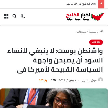
وزير الدفاع في جولة تفقدية لمواقع عسكرية استراتيجية
الوضع
بحث
الق
المظلم
عن
الرئيسية
/
منوعات
منوعات
واشنطن بوست: لا ينبغي للنساء
السود أن يصبحن واجهة
السياسة القبيحة لأميركا في
غزة
فريق التحرير
مارس 6, 2024
0
685