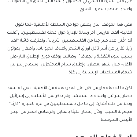
على قتل الشرطة لجيمي لي جاكسون والمطالبين بالحق في التصويت،
واعتدوا عليهم بالضرب المبرح.
ففي هذا الموقف الذي يضفي جوا من السلطة الأخلاقية -كما تقول
الكاتبة- ألقت هاريس آخر رسالة للإدارة حول محنة الفلسطينيين، وأعلنت
أنه “قُتل عدد كبير جدا من الفلسطينيين الأبرياء”، واعترفت قائلة “لقد
رأينا تقارير عن أُسر تأكل أوراق الشجر وأعلاف الحيوانات، وأطفال يموتون
بسبب سوء التغذية والجفاف”، وطالبت بوقف فوري لإطلاق النار -على
الأقل- خلال شهر رمضان، وإطلاق سراح المحتجزين، وسماح إسرائيل
بتدفق المساعدات الإنسانية إلى غزة.
لكن ما لم تقله هاريس كان على القدر نفسه من الأهمية، فهي لم تنتقد
حصار إسرائيل واعتداءها المتعمّد، ولم تذكر نقل الأسلحة إلى إسرائيل،
وبدلا من ذلك أشارت إلى ما حل بالفلسطينيين في غزة باعتباره “كارثة”
مجهولة السبب، وكأن إعصارا مليئا بالقنابل والرصاص انفجر من البحر
الأبيض المتوسط.