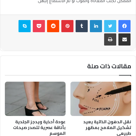
الممكن تجنب المعاناة والموت لو تم الاستماع إليهن.
فيسبوك
تويتر
لينكدإن
بينتيريست
بوكيت
سكايب
مشاركة عبر البريد
طباعة
مقالات ذات صلة
نقل الدهون الذاتية يعيد
عودة أحذية ويدجز الجلدية
تشكيل الملامح بمظهر
بأناقة عصرية تتصدر صيحات
طبيعي
الموسم