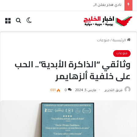
نادي هجر يعلن التعاقد مع المدافع الجزائري “أيوب دربال”
الوضع
بحث
الق
المظلم
عن
الرئيسية
/
منوعات
منوعات
وثائقي “الذاكرة الأبدية”.. الحب
على خلفية ألزهايمر
فريق التحرير
مارس 5, 2024
0
681