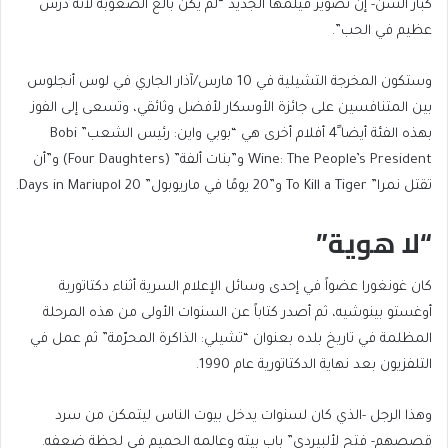
كبار السن- إن تصوير فيلمها الجديد “لم يكن بالغ الصعوبة لأنه درس
عظيم في الحب”.
وستكون المخرجة التشيلية في 10 مارس/آذار الجاري في لوس أنجلوس
بين المتنافسين على جائزة الأوسكار لأفضل وثائقي، وتسعى إلى الفوز
بهذه الفئة أيضا ً4 أفلام أخرى هي “بوبي واين: رئيس الشعب” Bobi
Wine: The People’s President و”بنات ألفة” (Four Daughters) و”أن
تقتل نمرا” To Kill a Tiger و”20 يومًا في ماريوبول” 20 Days in Mariupol.
“لا هوية”
كان غونغورا عضواً في إحدى وسائل الإعلام السرية أثناء دكتاتورية
أوغستو بينوشيه، ثم أصدر كتاباً عن السنوات الأولى من هذه المرحلة
المظلمة في تاريخ بلده بعنوان “تشيلي: الذاكرة المحرّمة” ثم عمل في
التلفزيون بعد نهاية الدكتاتورية عام 1990.
وهذا الرجل -الذي كان لسنوات يدخل بيوت الناس ليتمكن من سرد
قصصهم- فتح لألبيردي” باب بيته وعالمه الحميم في لحظة ضعفه.