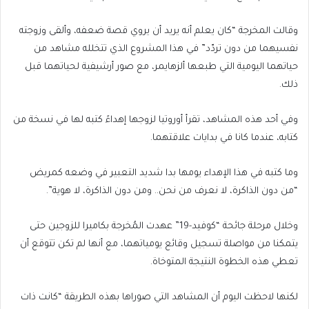
وقالت المخرجة “كان يعلم أنه يريد أن يروي قصة ضعفه، وألقى وزوجته
نفسيهما من دون تردّد” في هذا المشروع الذي تتخلله مشاهد من
حياتهما اليومية التي طبعها ألزهايمر، مع صور أرشيفية لحياتهما قبل
ذلك.
وفي أحد هذه المشاهد، تقرأ أوروتيا لزوجها إهداءً كتبه لها في نسخة من
كتابه، عندما كانا في بدايات علاقتهما.
وما كتبه في هذا الإهداء يومها بدا شديد التعبير في وضعه كمريض
“من دون الذاكرة، لا نعرف من نحن.. ومن دون الذاكرة، لا هوية”.
وخلال مرحلة جائحة “كوفيد-19” عهدت المُخرجة بكاميرا للزوجين حتى
يتمكنا من مواصلة تسجيل وقائع يومياتهما، مع أنها لم تكن تتوقع أن
تعطي هذه الخطوة النتيجة المتوخاة.
لكنها لاحظت اليوم أن المشاهد التي صوراها بهذه الطريقة “كانت ذات