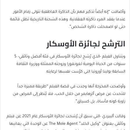
وأضافت “إنه أيضاً تذكير مهم بأن الذاكرة العاطفية تتولى زمام الأمور
عندما يفقد المرء ذاكرته العقلانية. وهذه الشحنة التاريخية تظل قائمة
حتى لو اضمحلت ذاكرة الشخص”.
الترشح لجائزة الأوسكار
ويتناول الفيلم -الذي رُشح لجائزة الأوسكار في فئة أفضل وثائقي- 5
سنوات من الحياة اليومية لغونغورا وزوجته الممثلة ووزيرة الثقافة
السابقة بولينا أوروتيا التي كرّست نفسها لرعايته.
وأوضحت المخرجة أنها وجدت في قصة الفيلم “طريقة مميزة جداً
للتحدث عن مرض ألزهايمر من خلال الحب، فلا يُنظر إلى المرض من
زاوية كونه مأساة، بل كسياق”.
وقالت ألبيردي -التي سبق أن رُشحت لجائزة الأوسكار عام 2021 عن فيلم
وثائقي بعنوان “وكيل الخلد” The Mole Agent عن الوحدة التي يعانيها