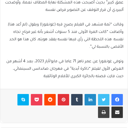
عمق كبير” بحيث أصبحت هذه المشكلة نهاية المطاف نعمة، وأوضحت
ألبيردي أن قرار التوقف عن التصوير فرض نفسه.
وقالت “ثمة مشهد في الفيلم يصرح فيه (غونغورا) ويقول (لم أعد هنا).
وأضافت “كانت المرة الأولى منذ 5 سنوات أشعر بأنه غير مرتاح تجاه
نفسه. هذه اللحظة التي رأى فيها نفسه يفقد هويته، كان هذا هو الحد
الأقصى بالنسبة لي”.
وتوفي غونغورا عن عمر ناهز 71 عاما في مايو/أيار 2023، بعد 4 أشهر من
العرض الأول لفيلم “ذاكرة أبدية” في مهرجان صاندانس السينمائي،
حيث فازت قصته بالجائزة الكبرى للأفلام الوثائقية.
فيسبوك
تويتر
لينكدإن
بينتيريست
بوكيت
سكايب
مشاركة عبر البريد
طباعة