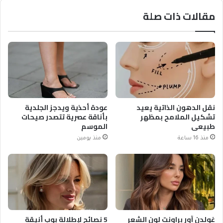
مقالات ذات صلة
نقل الدهون الذاتية يعيد
عودة أحذية ويدجز الجلدية
تشكيل الملامح بمظهر
بأناقة عصرية تتصدر صيحات
طبيعي
الموسم
منذ 16 ساعة
منذ يومين
غولدن آور براونت لون الشعر
5 نصائح لإطلالة بوب أنيقة