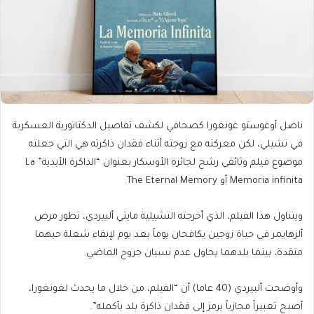
ناضل أوغوستو غونغورا كصحافي لكشف تفاصيل الدكتاتورية العسكرية
في تشيلي، لكن معركته مع زوجته أثناء فقدان ذاكرته هي التي جعلته
موضوع فيلم وثائقي رشح لجائزة الأوسكار بعنوان “الذاكرة الأبدية” La
Memoria infinita أو The Eternal Memory.
ويتناول هذا الفيلم، الذي أخرجته التشيلية مايتي ألبيردي، تطور مرض
ألزهايمر في حياة زوجين يكافحان يوماً بعد يوم لإبقاء شعلة حبهما
متقدة، بينما بلدهما يحاول عدم نسيان جروح الماضي.
وأوضحت ألبيردي (40 عاما) أن “الفيلم، من خلال ما يحدث لغونغورا،
أصبح تعبيراً مجازياً يرمز إلى فقدان ذاكرة بلد بأكمله”.