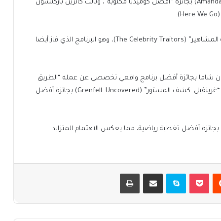
Are You? It’s Alan)، بينما فاز مسلسل “أماندالاند” (Amandaland) بجائزة “أفضل كوميديا مكتوبة”، ونالت كاثرين باركنسون
.
وذهبت جائزة الجمهور للإعلامي آلان كار عن برنامج “الخونة المشاهير” (The Celebrity Traitors)، وهو البرنامج الذي فاز أيضا
يمون شاما بجائزة أفضل برنامج واقعي تخصصي عن عمله “الطريق
إلى أوشفيتز” (The Road to Auschwitz)، بينما فاز وثائقي “غرينفيل: كشف المستور” (Grenfell: Uncovered) بجائزة أفضل
ضي، تُوجت تغطية “يورو 2025 للسيدات” بجائزة أفضل تغطية رياضية، مما يعكس الاهتمام المتزايد
يست
بوكيت
سكايب
مشاركة عبر البريد
طباعة