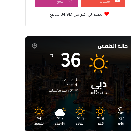
مشترك
متابع
انضم الى اكثر من
34.9M
متابع
حالة الطقس
36
℃
دبي
37º - 35º
58%
7.01 كيلومتر/ساعة
سماء صافية
℃
41
℃
37
℃
36
℃
38
℃
37
الأحد
الأثنين
الثلاثاء
الأربعاء
الخميس