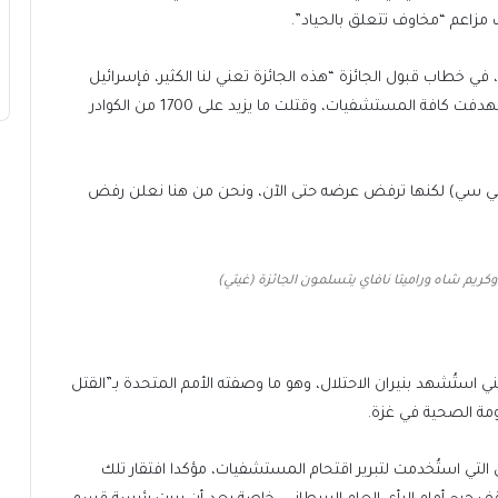
عم “مخاوف تتعلق بالحياد”.
في خطاب قبول الجائزة “هذه الجائزة تعني لنا الكثير، فإسرائيل
قتلت أكثر من 47 ألف طفل وامرأة في غزة حتى الآن، واستهدفت كافة المستشفيات، وقتلت ما يزيد على 1700 من الكوادر
بي بي سي) لكنها ترفض عرضه حتى الآن، ونحن من هنا نعلن رفض
وكريم شاه وراميتا نافاي يتسلمون الجائزة (غيتي)
تُشهد بنيران الاحتلال، وهو ما وصفته الأمم المتحدة بـ”القتل
مة الصحية في غزة.
التي استُخدمت لتبرير اقتحام المستشفيات، مؤكدا افتقار تلك