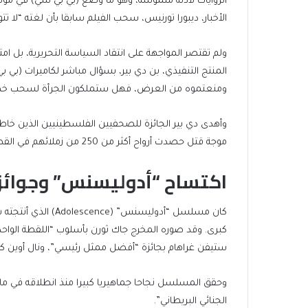
الروايات لأدلة ملموسة، وهو ما وضع (بي بي سي) في موقف
الأخبار، ديبورا تورنيس، سحب الفيلم سابقا بأن لغته “لا تتو
ولم تقتصر المواجهة على انتقاد السياسة التحريرية، بل ام
المنتج التنفيذي، بن دي بير، بسؤال مباشر لكاميرات (بي 
ومنعتموه من العرض، فهل ستملكون الجرأة لسحب خطابنا 
وأهدى دي بير الجائزة للصحفيين الفلسطينيين الذين خاطر
موجة قتل حصدت أرواح أكثر من 250 من زملائهم في القطاع.
اكتساح “أدوليسنس” وجوائز ا
كان مسلسل “أدوليسنس”
كبرى. وقد صوره المخرج جاك ثورن بأسلوب “اللقطة الواح
ستيفن غراهام بجائزة “أفضل ممثل رئيسي”، ونال أوين ك
الجنائي البريطاني”.