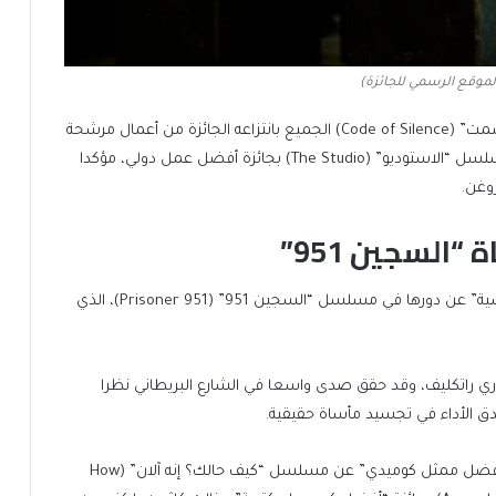
(الموقع الرسمي للجائزة)
وفي فئة “المسلسل الدرامي”، فاجأ مسلسل “شفرة الصمت” (Code of Silence) الجميع بانتزاعه الجائزة من أعمال مرشحة
بقوة مثل “ألف ضربة” (A Thousand Blows)، بينما فاز مسلسل “الاستوديو” (The Studio) بجائزة أفضل عمل دولي، مؤكدا
وغن.
السجين 951”
وخطفت الممثلة نرجس رشيدي جائزة “أفضل ممثلة رئيسية” عن دورها في مسلسل “السجين 951” (Prisoner 951)، الذي
اغاري راتكليف، وقد حقق صدى واسعا في الشارع البريطاني نظرا
دق الأداء في تجسيد مأساة حقيقية.
وعاد النجم ستيف كوغان لمنصات التتويج بفوزه بجائزة “أفضل ممثل كوميدي” عن مسلسل “كيف حالك؟ إنه آلان” (How