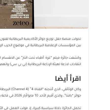
بين المؤسسات الإعلامية البريطانية في موضوع الحرب الإ
وكشفت جائزة فيلم “غزة: أطباء تحت النار” عن الانقسام
انتقادات لاذعة لهيئة الإذاعة البريطانية (بي بي سي) واتهمو
اقرأ أيضا
end
list
وكان الوثائقي،
of
of
جوائز “بافتا”، والذي أقيم الأحد 10 مايو/أيار 2026 في قاعة رويال فستيفال هول بمركز ساوث بانك.
list
4
items
تحمل الجائزة دلالة سياسية كبيرة، إذ مولت العمل في ا