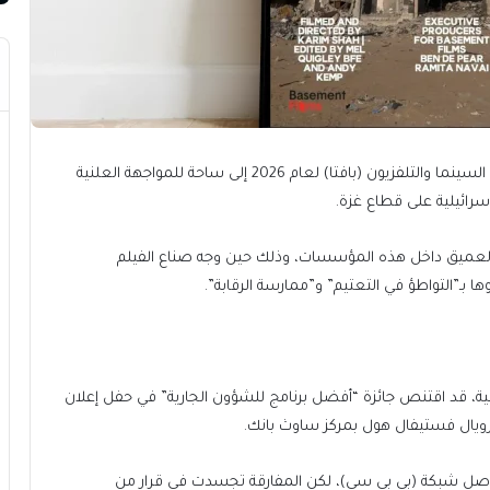
تحولت منصة حفل توزيع جوائز الأكاديمية البريطانية لفنون السينما والتلفزيون (بافتا) لعام 2026 إلى ساحة للمواجهة العلنية
سرائيلية على قطاع غزة.
 العميق داخل هذه المؤسسات، وذلك حين وجه صناع الفيلم
ها بـ”التواطؤ في التعتيم” و”ممارسة الرقابة”.
 الذي أنتجته “القناة 4” (Channel 4) البريطانية، قد اقتنص جائزة “أفضل برنامج للشؤون الجارية” في حفل إعلان
لأصل شبكة (بي بي سي)، لكن المفارقة تجسدت في قرار من