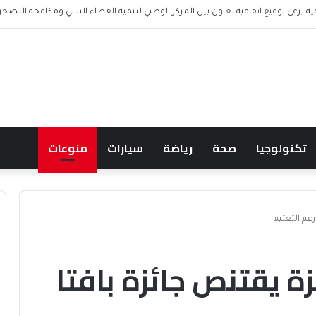
 المدافع الجزائري “أيوب دربال”
تكنولوجيا
صحة
رياضة
سيارات
منوعات
غم التعتيم
ة يقتنص جائزة بافتا