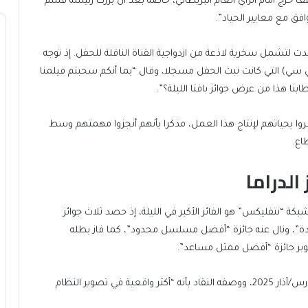
 حرج أمام الرأي العام البريطاني، خاصة بعد أن بررت رئيسة قسم
افق مع معايير الحياد”.
تدت لتشمل سخرية لاذعة من ازدواجية القناة الناقلة للحفل. إذ توجه
بي سي) التي كانت تبث الحفل مسجلا، وقال “بما أنكم سحبتم فيلمنا
هذا من عرض جوائز بافتا الليلة؟”.
وا بحياتهم لإنتاج هذا العمل، مذكرا بأنهم أنجزوا مهمتهم وسط
لدراما
 (Adolescence) الذي أنتجته شبكة “نتفليكس” هو الفائز الأكبر في الليلة، إذ حصد ثلاث جوائز
دة”، ونال عنه جائزة “أفضل مسلسل محدود”، كما فاز بطله
وبر جائزة “أفضل ممثل مساعد”.
وحقق المسلسل نجاحا جماهيريا كبيرا منذ انطلاقه في مارس/آذار 2025، ووصفه النقاد بأنه “أكثر واقعية في تصوير النظام