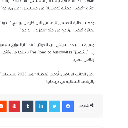
جائزة “أفضل ممثلة كوميدية” عن مسلسل “هير وي غو” (Here We Go)
بجائزة أفضل برنامج من فئة “تلفزيون الواقع”.
ولم يغب البعد التاريخي عن الجوائز، فقد فاز المؤرخ س
وثائقي منفرد.
وفي الجانب الريا
بالرياضة النسائية في بريطانيا.
فيسبوك
تويتر
لينكدإن
بينتير
شاركها