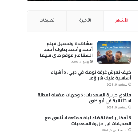
الأشهر
الأخيرة
تعليقات
مشاهدة وتحميل فيلم
أحمد وأحمد بطولة أحمد
السقا عبر موقع ماي سيما
MyCima (وي سيما WeCima)
يوليو 8, 2025
كيف تفرش غرفة نومك في دبي: 5 أشياء
أساسية عليك شراؤها
سبتمبر 9, 2024
فنادق جزيرة السعديات: 5 وجهات مذهلة لعطلة
استثنائية في أبو ظبي
سبتمبر 9, 2024
5 أفكار رائعة لقضاء ليلة ممتعة لا تُنسى مع
الصديقات في جزيرة السعديات
أغسطس 6, 2024