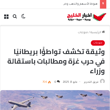
هبوط الأسهم والذهب وصعود النفط يعقّد مسار الفدرالي
الوضع
بحث
الق
المظلم
عن
الرئيسية
/
منوعات
منوعات
وثيقة تكشف تواطؤًا بريطانيًا
في حرب غزة ومطالبات باستقالة
وزراء
فريق التحرير
مايو 8, 2025
0
706