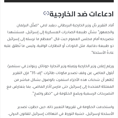
ادعاءات ضد الخارجية
أفاد التقرير بأن وزير الخارجية البريطاني ديفيد لامي “ضلّل البرلمان
والجمهور” بشأن طبيعة الصادرات العسكرية إلى إسرائيل، مستشهدا
بتصريحه أمام مجلس العموم حيث قال “معظم ما نرسله إلى إسرائيل
ذو طبيعة دفاعية، مثل الخوذات أو النظارات الواقية، وليس ما نُطلق عليه
عادةً الأسلحة”.
ورغم إعلان وزير الخارجية وزميله وزير التجارة جوناثان رينولدز في سبتمبر/
أيلول الماضي عن وقف تصدير مكونات طائرات “إف 35” فإن التقرير
يُظهر أن شحنات هذه الأجزاء استمرت بالوصول بشكل مباشر من
المملكة المتحدة إلى إسرائيل حتى مارس/آذار الماضي، بما يتعارض مع
التصريحات الرسمية ويضع الحكومة في “خطر واضح”.
واستخدمت الحكومة في تقريرها التعبير ذاته، حين حظرت تصدير
الأسلحة لإسرائيل، خشية التورط في انتهاكات إسرائيل للقانون الدولي،