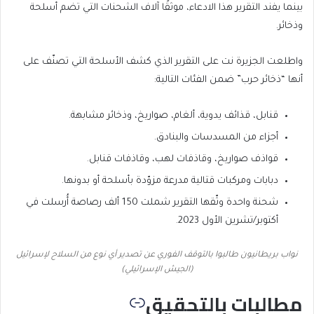
بينما يفند التقرير هذا الادعاء، موثقًا آلاف الشحنات التي تضم أسلحة
وذخائر.
واطلعت الجزيرة نت على التقرير الذي كشف الأسلحة التي تصنّف على
أنها “ذخائر حرب” ضمن الفئات التالية:
قنابل، قذائف يدوية، ألغام، صواريخ، وذخائر مشابهة.
أجزاء من المسدسات والبنادق.
قواذف صواريخ، وقاذفات لهب، وقاذفات قنابل.
دبابات ومركبات قتالية مدرعة مزوّدة بأسلحة أو بدونها.
شحنة واحدة وثّقها التقرير شملت 150 ألف رصاصة أُرسلت في
أكتوبر/تشرين الأول 2023.
نواب بريطانيون طالبوا بالتوقف الفوري عن تصدير أي نوع من السلاح لإسرائيل
(الجيش الإسرائيلي)
مطالبات بالتحقيق