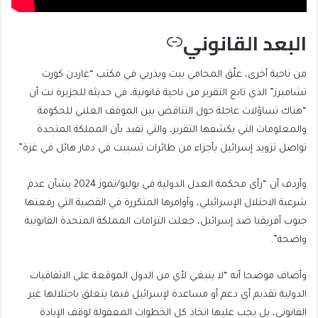
البعد القانوني
من ناحية أخرى، علّق المحامي بيت ويذربي في مكتب “غاردن كورت
تشامبرز” الذي تابع التقرير من ناحية قانونية، في حديثه للجزيرة نت أن
“هناك تساؤلات عاجلة حول التناقض بين الموقف العلني للحكومة
والمعلومات التي يكشفها التقرير، والتي تفيد بأن المملكة المتحدة
تواصل تزويد إسرائيل بأجزاء من طائرات تسببت في دمار هائل في غزة”.
وأردف أن “رأي محكمة العدل الدولية في يوليو/تموز 2024 بشأن عدم
شرعية الاحتلال الإسرائيلي، وأوامرها المتكررة في القضية التي رفعتها
جنوب أفريقيا ضد إسرائيل، جعلت التزامات المملكة المتحدة القانونية
واضحة”.
وأضاف موضحا أنه “لا ينبغي لأي من الدول الموقعة على الاتفاقيات
الدولية تقديم أي دعم أو مساعدة لإسرائيل فيما يتعلق باحتلالها غير
القانوني، بل يجب عليها اتخاذ كل الخطوات المعقولة لوقف الإبادة