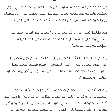
في خطوة غير مسبوقة، قدم نواب من حزب العمال الحاكم صباح اليوم
شكوى برلمانية ضد قيادة الحزب، مطالبين بفتح تحقيق فوري وباستقالة
وزير الخارجية ديفيد لامي، في تصعيد يكشف انقساما داخل الحزب.
كما طالبوا رئيس الوزراء كير ستارمر بأن “يتحرك فورا لفرض حظر على
السلاح وضمان عدم مشاركة المملكة المتحدة في هذه الجرائم
اللاإنسانية وغير القانونية”.
وتقدم بهذا الطلب النائب العمالي ووزير المالية السابق جون ماكدونيل،
الذي صرح للجزيرة نت أن “على الحكومة أن تقدم تفسيرا عاجلا لهذا
التقرير الصادم، خصوصا بعد ادعاء أن لامي ومسؤولين آخرين قد ضللوا
البرلمان والجمهور”.
وأضاف أنه “إذا أثبت التحقيق صحّة هذا الأمر، فإنها مسألة تستوجب
الاستقالة، بل وأكثر من ذلك، قد يُعد تواطؤا في جرائم حرب”، وأردف “لقد
أحاطت الحكومة شحنات السلاح المرسلة إلى إسرائيل بالسرية، وهو أمر
يفترض أن يكون معلنا للرأي العام. إن ما حصلنا عليه من أدلة هو أمر