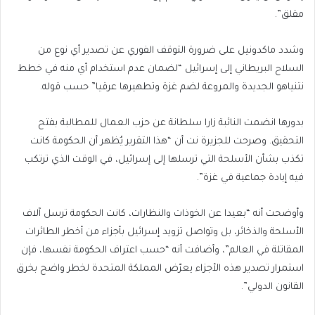
مقلق”.
وشدد ماكدونيل على ضرورة التوقف الفوري عن تصدير أي نوع من
السلاح البريطاني إلى إسرائيل “لضمان عدم استخدام أي منه في خطط
نتنياهو الجديدة والمروعة لضم غزة وتطهيرها عرقيا” حسب قوله.
بدورها انضمت النائبة زارا سلطانة عن حزب العمال للمطالبة بفتح
التحقيق. وصرحت للجزيرة نت أن “هذا التقرير يُظهر أن الحكومة كانت
تكذب بشأن الأسلحة التي ترسلها إلى إسرائيل، في الوقت الذي ترتكب
فيه إبادة جماعية في غزة”.
وأوضحت أنه “بعيدا عن الخوذات والنظارات، كانت الحكومة ترسل آلاف
الأسلحة والذخائر، بل وتواصل تزويد إسرائيل بأجزاء من أخطر الطائرات
المقاتلة في العالم”، وأضافت أنه “حسب اعتراف الحكومة نفسها، فإن
استمرار تصدير هذه الأجزاء يعرّض المملكة المتحدة لخطر واضح بخرق
القانون الدولي”.