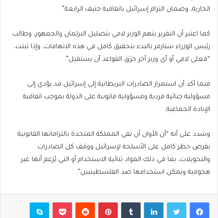
الجارية، وضمان التزام إسرائيل باتفاقية جنيف الرابعة”.
كما اعتبر أن التقرير يتهم الوزير لامي بتضليل البرلمان والجمهور، وطالب
رئيس الوزراء ستارمر بالبدء بتحقيق كامل في هذه الاتهامات، وإذا ثبتت،
“فعلى لامي أو أي وزير آخر خرَق القواعد أن يستقيل”.
فيما أكد أن استمرار الصادرات البريطانية إلى إسرائيل قد يؤدي إلى
مسؤولية جنائية فردية ومسؤولية قانونية على الدولة بموجب اتفاقية
الإبادة الجماعية.
وشدد على أنه “آن الأوان أن تفي المملكة المتحدة بالتزاماتها القانونية
بفرض حظر كامل على الأسلحة لإسرائيل ووقف كل الصادرات
والتحويلات، بما في ذلك المواد ثنائية الاستخدام أو التي يُزعم أنها غير
هجومية ويمكن استخدامها ضد الفلسطينيين”.
فيسبوك
تويتر
لينكدإن
بينتيريست
بوكيت
سكايب