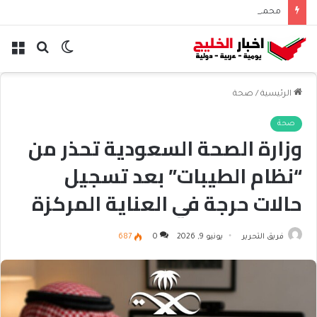
محمد بن زايد وبوتين يتباحثان هاتفياً حول التعاون والتطورات الإقليمية والدولية
الوضع
بحث
الق
المظلم
عن
الرئيسية
/
صحة
صحة
وزارة الصحة السعودية تحذر من
“نظام الطيبات” بعد تسجيل
حالات حرجة في العناية المركزة
فريق التحرير
يونيو 9, 2026
0
687