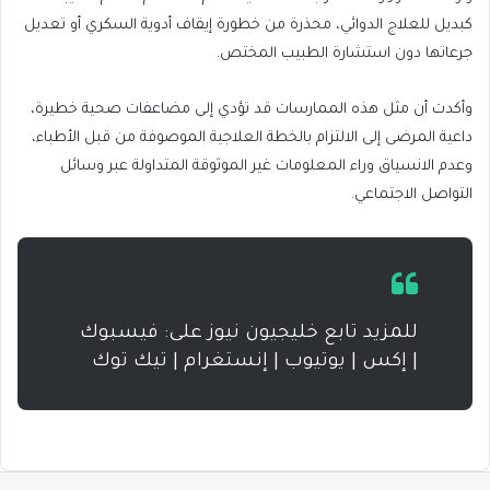
كبديل للعلاج الدوائي، محذرة من خطورة إيقاف أدوية السكري أو تعديل
جرعاتها دون استشارة الطبيب المختص.
وأكدت أن مثل هذه الممارسات قد تؤدي إلى مضاعفات صحية خطيرة،
داعية المرضى إلى الالتزام بالخطة العلاجية الموصوفة من قبل الأطباء،
وعدم الانسياق وراء المعلومات غير الموثوقة المتداولة عبر وسائل
التواصل الاجتماعي.
للمزيد تابع خليجيون نيوز على: فيسبوك
| إكس | يوتيوب | إنستغرام | تيك توك
فيسبوك
تويتر
لينكدإن
بينتيريست
بوكيت
سكايب