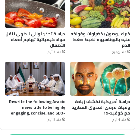
خبراء يوصون بخضراوات وفواكه
دراسة تحذر: أواني الطهي تنقل
غنية بالبوتاسيوم لضبط ضغط
مواد كيميائية تهاجم أمعاء
الدم
الأطفال
منذ يومين
منذ 3 أيام
دراسة أمريكية تكشف زيادة
Rewrite the following Arabic
وفيات مرضى العدوى الفطرية
news title to be highly
مع كوفيد-19
engaging, concise, and SEO-
optimized. Original Title:
منذ 4 أيام
منذ 5 أيام
رئيس الوزراء الكويتي يبحث
مستجدات مشروع مستشفيات