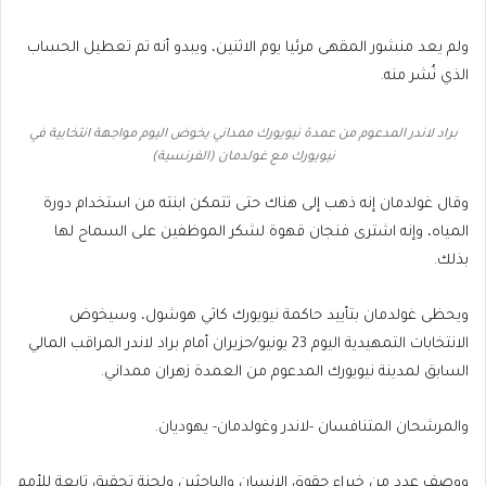
ولم يعد منشور المقهى مرئيا يوم الاثنين، ويبدو أنه ⁠⁠تم تعطيل الحساب
الذي نُشر منه.
براد لاندر المدعوم من عمدة نيويورك ممداني يخوض اليوم مواجهة انتخابية في
نيويورك مع غولدمان (الفرنسية)
وقال غولدمان إنه ذهب إلى هناك حتى تتمكن ابنته من استخدام دورة
المياه، وإنه اشترى فنجان قهوة لشكر الموظفين على السماح لها
بذلك.
ويحظى غولدمان بتأييد حاكمة نيويورك كاثي هوشول، وسيخوض
الانتخابات التمهيدية اليوم 23 يونيو/حزيران ⁠⁠أمام براد لاندر المراقب المالي
السابق لمدينة نيويورك ⁠⁠المدعوم من العمدة زهران ممداني.
والمرشحان المتنافسان -لاندر وغولدمان- يهوديان.
ووصف عدد من خبراء حقوق الإنسان والباحثين ولجنة تحقيق تابعة للأمم