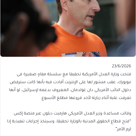
Published
23/6/2026
On
فتحت وزارة العدل الأمريكية تحقيقا مع سلسلة مقاهٍ صغيرة في
23/6/2026
نيويورك، عقب منشور لها على الإنترنت أفادت فيه بأنها كانت سترفض
دخول النائب الأمريكي دان غولدمان، المعروف بدعمه لإسرائيل، لو أنها
تعرفت عليه أثناء زيارته لأحد فروعها مطلع الأسبوع.
وقالت مساعدة وزير العدل الأمريكي هارميت ديلون عبر منصة إكس
“فتح قطاع الحقوق المدنية بالوزارة تحقيقا، وسيتخذ إجراءات تنفيذية ⁠⁠إذا
لزم الأمر”.