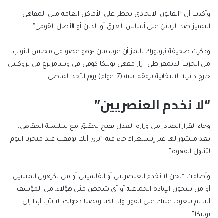
وأكدت أن “القانون الاتحادي يحظر على الأماكن العامة مثل المقاهي
التمييز ضد الزبائن على أساس العرق أو الدين أو الأصل القومي”.
وذكرت صحيفة نيويورك تايمز أن غولدمان -وهو عضو في مجلس النواب
من الحزب الديمقراطي– زار مقهى بوتيكا ‌‌كوفي في ويليامزبرغ في بروكلين
خارج دائرته الانتخابية برفقة ابنته (7 أعوام) يوم الأحد الماضي.
“لا نخدم العنصريين”
وجاء القرار الصادر من وزارة العدل بفتح تحقيق مع سلسلة المقاهي،
بعد منشور لها عبر إنستغرام جاء فيه “نرى أنك توقفت عند متجرنا اليوم
لتناول القهوة”.
وأضافت “نحن لا نخدم العنصريين أو الفاشيين أو من يكرهون ⁠⁠المثليين
أو من يتيحون الإبادة الجماعية أو ⁠⁠أي شخص مثل هؤلاء. من المؤسف
أننا لم نتعرف عليك على الفور، وإلا لكنا رفضنا دخولك. لا تأتِ أبدا إلى
بوتيكا”.