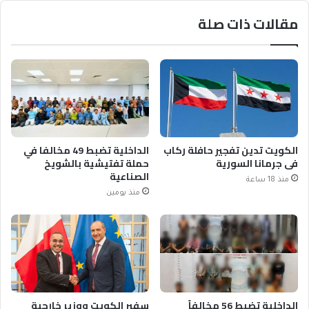
مقالات ذات صلة
الكويت تدين تفجير حافلة ركاب
الداخلية تضبط 49 مخالفا في
في جرمانا السورية
حملة تفتيشية بالشويخ
الصناعية
منذ 18 ساعة
منذ يومين
الداخلية تضبط 56 مخالفاً
سفير الكويت ووزير خارجية