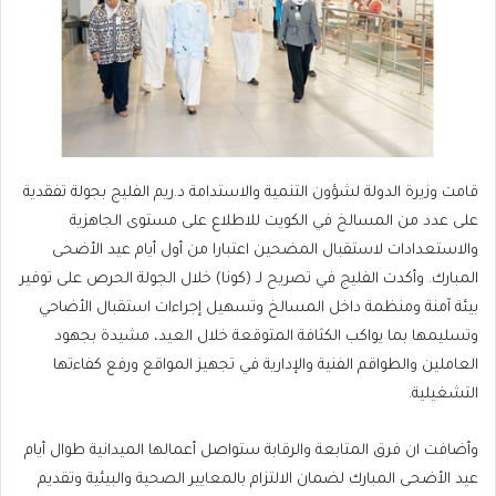
قامت وزيرة الدولة لشؤون التنمية والاستدامة د.ريم الفليج بجولة تفقدية
على عدد من المسالخ في الكويت للاطلاع على مستوى الجاهزية
والاستعدادات لاستقبال المضحين اعتبارا من أول أيام عيد الأضحى
المبارك. وأكدت الفليج في تصريح لـ (كونا) خلال الجولة الحرص على توفير
بيئة آمنة ومنظمة داخل المسالخ وتسهيل إجراءات استقبال الأضاحي
وتسليمها بما يواكب الكثافة المتوقعة خلال العيد، مشيدة بجهود
العاملين والطواقم الفنية والإدارية في تجهيز المواقع ورفع كفاءتها
التشغيلية.
وأضافت ان فرق المتابعة والرقابة ستواصل أعمالها الميدانية طوال أيام
عيد الأضحى المبارك لضمان الالتزام بالمعايير الصحية والبيئية وتقديم