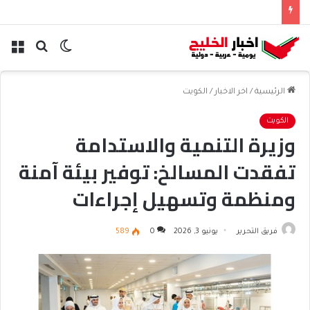
الوضع
بحث
الق
المظلم
عن
الرئيسية
/
اخر الاخبار
/
الكويت
الكويت
وزيرة التنمية والاستدامة
تفقدت المسالخ: توفير بيئة آمنة
ومنظمة وتسهيل إجراءات
استقبال الأضاحي وتسليمها
فريق التحرير
يونيو 3, 2026
0
589