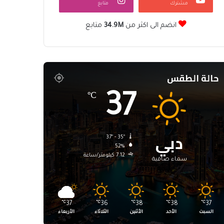
مشترك
متابع
انضم الى اكثر من
34.9M
متابع
حالة الطقس
37
℃
دبي
37º - 35º
52%
7.12 كيلومتر/ساعة
سماء صافية
℃
37
℃
36
℃
38
℃
38
℃
37
السبت
الأحد
الأثنين
الثلاثاء
الأربعاء