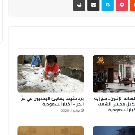
ساته الإثنين.. سورية
برَد كثيف يفاجئ اليمنيين في عزّ
يل مجلس الشعب
الحر – أخبار السعودية
خبار السعودية
يوليو 1, 2026