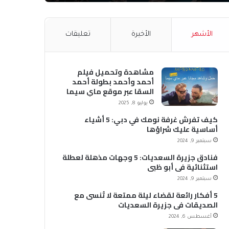
الأشهر
الأخيرة
تعليقات
مشاهدة وتحميل فيلم
أحمد وأحمد بطولة أحمد
السقا عبر موقع ماي سيما
MyCima (وي سيما WeCima)
يوليو 8, 2025
كيف تفرش غرفة نومك في دبي: 5 أشياء
أساسية عليك شراؤها
سبتمبر 9, 2024
فنادق جزيرة السعديات: 5 وجهات مذهلة لعطلة
استثنائية في أبو ظبي
سبتمبر 9, 2024
5 أفكار رائعة لقضاء ليلة ممتعة لا تُنسى مع
الصديقات في جزيرة السعديات
أغسطس 6, 2024