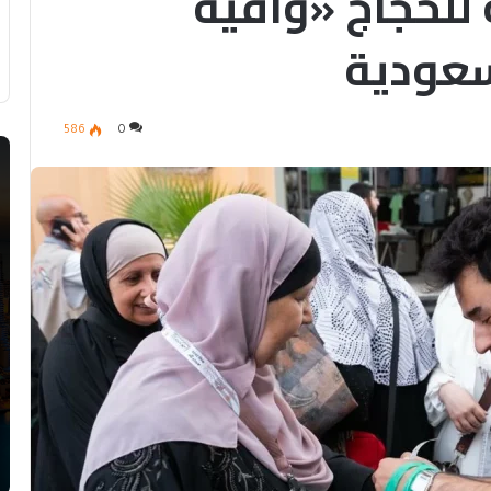
للحجاج «وافية
سعودية
586
0