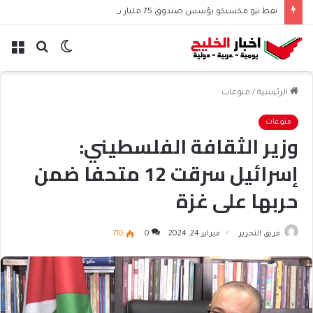
نفط نيو مكسيكو يؤسس صندوق 75 مليار دولار ويشعل جدل الإنفاق
الوضع
بحث
الق
المظلم
عن
الرئيسية
/
منوعات
منوعات
وزير الثقافة الفلسطيني:
إسرائيل سرقت 12 متحفا ضمن
حربها على غزة
فريق التحرير
فبراير 24, 2024
0
710