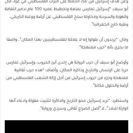
وعن هدف إسرائيل من تلك الحملة على التراث الفلسطيني في غزة، قال
أبو سيف: “إسرائيل تمارس بمتعة وتخطيط عمره 100 عام تدمير الثقافة
والهوية والسردية ومحاولة سلخ الفلسطيني عن أرضه ووعيه التاريخي،
ونفيه خارج الجغرافيا”.
وقال: “يريدون أن يقولوا إنه لا علاقة للفلسطينيين بهذا المكان”، واصفا
ما يجري بأنه “حرب ممنهجة”.
وأوضح أبو سيف أن حرب الرواية هي إحدى أبرز الحروب، وإسرائيل تمارس
حربا على الإنسان والتاريخ وذاكرة المكان، وأضاف “هذه حرب ثقافية
ممنهجة وجزء من حروب إسرائيل من أجل إزالة الشعب الفلسطيني من
أرضه والحلول مكانه”.
واستطرد: “تريد إسرائيل محو التاريخ والذاكرة لتثبيت مقولة وادعاء أنها
الوارثة للبلاد”، فـ”أصل الصراع ثقافي وسردي ورواية”.