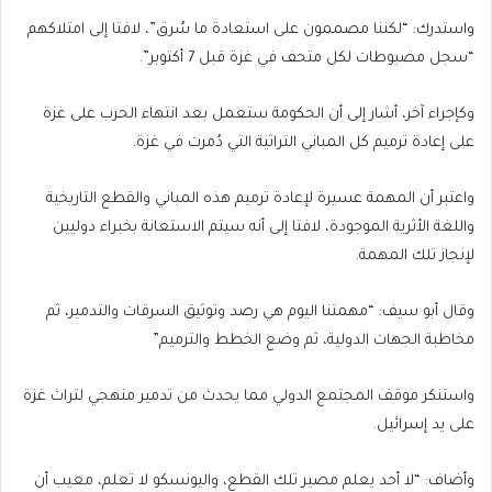
واستدرك: “لكننا مصممون على استعادة ما سُرق”، لافتا إلى امتلاكهم
“سجل مضبوطات لكل متحف في غزة قبل 7 أكتوبر”.
وكإجراء آخر، أشار إلى أن الحكومة ستعمل بعد انتهاء الحرب على غزة
على إعادة ترميم كل المباني التراثية التي دُمرت في غزة.
واعتبر أن المهمة عسيرة لإعادة ترميم هذه المباني والقطع التاريخية
واللغة الأثرية الموجودة، لافتا إلى أنه سيتم الاستعانة بخبراء دوليين
لإنجاز تلك المهمة.
وقال أبو سيف: “مهمتنا اليوم هي رصد وتوثيق السرقات والتدمير، ثم
مخاطبة الجهات الدولية، ثم وضع الخطط والترميم”
واستنكر موقف المجتمع الدولي مما يحدث من تدمير منهجي لتراث غزة
على يد إسرائيل.
وأضاف: “لا أحد يعلم مصير تلك القطع، واليونسكو لا تعلم، معيب أن