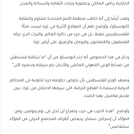
الخارجية رياض المالكي وعضوية وزارات الثقافة والسياحة والعدل.
ولفت أيضًا إلى أنه خاطب منظمة الأمم المتحدة للعلوم والثقافة
(اليونسكو)، وأوضح لهم أن المواقع الأثرية في غزة ليست ملكًا
للفلسطينيين فقط، بل هي جزء من ذاكرة العالم، والتراث الذي تركه
الفينيقيون والكنعانيون والرومان والإغريق على أرض غزة.
وذكر في هذا الخصوص أنه حذر اليونسكو من أن “ما شكلته فلسطين
من صياغة الوعي اللاهوتي العالمي والأديان يتم سرقته وتدميره الآن”.
وتعهد الوزير الفلسطيني بأن تخوض حكومته حربا قانونية في المحاكم
الدولية لاستعادة القطع التراثية، التي سرقها الاحتلال من غزة، دون
تقديم تفاصيل بهذا الصدد.
وأوضح: “هذه الحرب هي حرب وصراع لن يُحل في يوم ويومين، ومن
المؤكد أن إسرائيل ستنكر، وبعض أطراف المجتمع الدولي من المؤكد
ستتقاعس”.