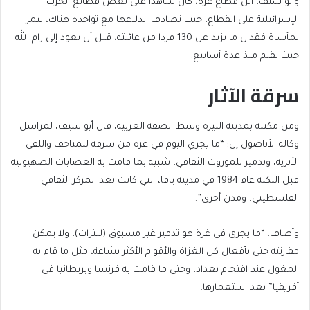
وأبو سيف، ابن قطاع غزة، كان شاهدا على بعض فظائع الحرب
الإسرائيلية على القطاع، حيث تصادف اندلاعها مع تواجده هناك، ليمر
بمأساة فقدان ما يزيد عن 130 فردا من عائلته، قبل أن يعود إلى رام الله
حيث يقيم منذ عدة أسابيع.
سرقة الآثار
ومن مكتبه بمدينة البيرة وسط الضفة الغربية، قال أبو سيف، لمراسل
وكالة الأناضول إن: “ما يجري اليوم في غزة من سرقة للمتاحف واللقى
الأثرية، وتدمير للموروث الثقافي، شبيه بما قامت به العصابات الصهيونية
قبل النكبة عام 1984 في مدينة يافا، التي كانت تعد المركز الثقافي
الفلسطيني، ومدن أخرى”.
وأضاف: “ما يجري في غزة هو تدمير غير مسبوق (للتراث)، ولا يمكن
مقارنته حتى بأفعال كل الغزاة والأقوام الأكثر بشاعة، مثل ما قام به
المغول عند اقتحام بغداد، وحتى ما قامت به فرنسا وبريطانيا في
أفريقيا” بعد استعمارها.