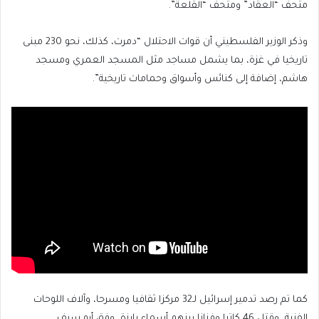
متحف “العقاد” ومتحف “القلعة”.
وذكر الوزير الفلسطيني أن قوات الاحتلال “دمرت، كذلك، نحو 230 مبنى
تاريخيا في غزة، بما يشمل مساجد مثل المسجد العمري ومسجد
هاشم، إضافة إلى كنائس وأسواق وحمامات تاريخية”.
كما تم رصد تدمير إسرائيل لـ32 مركزا ثقافيا ومسرحا، وآلاف اللوحات
الفنية، وقتل 46 كاتبا وفنانا بينهم أسماء بارزة، وفق أبو سيف.