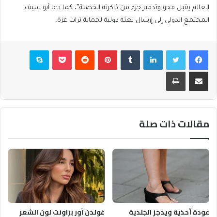
العالم يقبل محو وتدمير جزء من ذاكرته الخصبة”، كما دعا أبو سيف
المجتمع الدولي إلى إرسال بعثة دولية لحماية تراث غزة.
فيسبوك
تويتر
لينكدإن
بينتيريست
بوكيت
سكايب
مشاركة عبر البريد
طباعة
مقالات ذات صلة
عودة أحذية ويدجز الجلدية
غولدن آور براونت لون الشعر