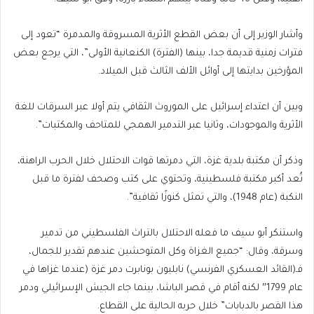
وأشار الوزير إلى أن بعض القطع الأثرية المسروقة والمدمرة “تعود إلى
فترات زمنية قديمة جدا، بينها (الفترة) الكنعانية الأولى”، التي يرجع بعض
المؤرخين بدايتها إلى أوائل الألف الثالث قبل الميلاد.
وبين أن اعتداء إسرائيل على الموروث الثقافي يتم أولا عبر السرقات للغة
الأثرية والموجودات، وثانيا عبر التدمير الهمجي للمتاحف والمكتبات”.
وذكر أن مكتبة بلدية غزة، التي دمرتها قوات الاحتلال خلال الحرب الراهنة،
تُعد أكبر مكتبة فلسطينية، وتحتوي على كتب وصحف لفترة ما قبل
النكبة (عام 1948)، والتي تمثل كنوزًا ثقافية”.
واستنكر أبو سيف ما فعله الاحتلال بالتراث الفلسطيني من تدمير
وسرقة، وقال: “جميع الغزاة وكل المتوحشين عندهم تقدير للجمال،
فـ(القائد العسكري الفرنسي) نابليون بونابرت دمر غزة (عندما غزاها في
عام 1799″ لكنه أقام في قصر الباشا، بينما جاء الجيش الإسرائيلي ودمر
هذا القصر بالدبابات” خلال حربه الحالية على القطاع.