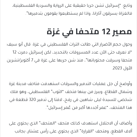
وتابع: “إسرائيل تشن حربا حقيقية على الرواية والسردية الفلسطينية،
فالغزاة يسرقون آثارانا، واذا لم يستطيعوا يقومون بتدميرها”.
مصير 12 متحفا في غزة
وحول حجم الأضرار التي طالت التراث الفلسطيني في غزة. قال أبو سيف:
“لا نعرف حتى الآن عدد المسروقات بالتحديد، لكن إسرائيل دمرت 12
متحفا وسرقت محتوياتها”، منذ شن حربها على غزة في 7 أكتوبر/تشرين
الأول 2023.
وأوضح أن جل عمليات التدمير والسرقات استهدفت متاحف مدينة غزة
وشمال القطاع، ويبرز من بينها متحف “الثوب” الفلسطيني، وهو ملك
شخصي للسيدة ليلى شاهين في رفح، لافتا إلى تدمير 320 قطعة في
هذا المتحف، “عمر أجددها أكبر من عُمر إسرائيل”.
وأضاف أن الاحتلال استهدف كذلك متحف “المتحف” الذي يحتوي على
آلاف القطع، ومتحف “القرارة” الذي يحتوي على رأس عشتار، بجانب