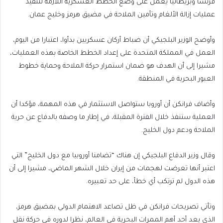
فرنسا وبريطانيا يعمل على وضع الخطط العسكرية اللازمة لتنفيذ
عمليات إزالة الألغام وتأمين الملاحة في مضيق هرمز وخليج عمان.
وأوضح الوزير البلجيكي أن ضباط أركان عسكريين بدأوا، اعتبارا من اليوم،
العمل في المملكة المتحدة على إعداد الخطط الخاصة بهذه العمليات،
مشيرا إلى أن الهدف هو ضمان استمرار حركة الملاحة وحماية خطوط
العبور البحرية في المنطقة.
وأضاف فرانكن أن أوروبا ستواصل الاستثمار في هذه المهمة، مؤكدا أن
العملية ستنفذ خلال الفترة المقبلة، في إطار ما وصفه بالدفاع عن حرية
الملاحة ودعم دول الخليج.
وقال وزير الدفاع البلجيكي إن هناك “تضامنا أوروبيا مع دول الخليج” التي
اعتبر أنها تعرضت لهجمات من إيران خلال الشهر الماضي، مشيرا إلى أن
هذه الدول لم ترتكب أي خطأ، على حد تعبيره.
وتأتي تصريحات فرانكن في ظل تصاعد الاهتمام الدولي بمضيق هرمز،
الذي يعد أحد أهم الممرات البحرية في العالم، نظرا لدوره في حركة نقل