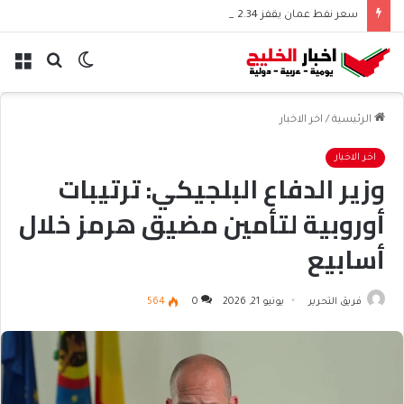
سعر نفط عمان يقفز 2.34 دولار وسط ترقب الأسواق
الوضع
بحث
الق
المظلم
عن
الرئيسية
/
اخر الاخبار
اخر الاخبار
وزير الدفاع البلجيكي: ترتيبات
أوروبية لتأمين مضيق هرمز خلال
أسابيع
فريق التحرير
يونيو 21, 2026
0
564