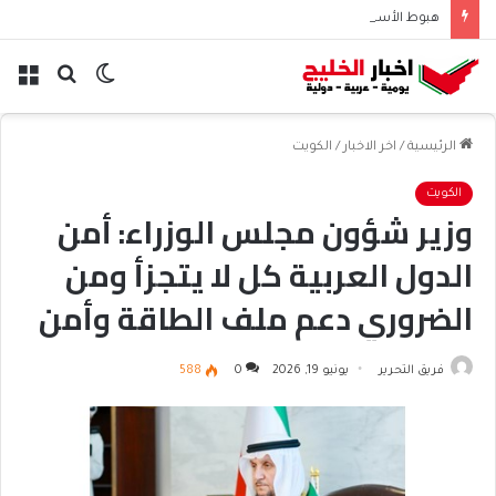
هبوط الأسهم والذهب وصعود النفط يعقّد مسار الفدرالي
الوضع
بحث
الق
المظلم
عن
الرئيسية
/
اخر الاخبار
/
الكويت
الكويت
وزير شؤون مجلس الوزراء: أمن
الدول العربية كل لا يتجزأ ومن
الضروري دعم ملف الطاقة وأمن
الملاحة
فريق التحرير
يونيو 19, 2026
0
588