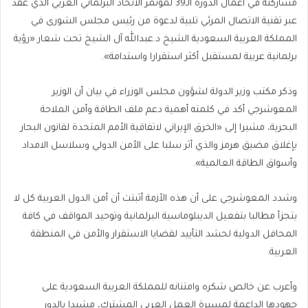
مشاركته في أعمال الدورة الـ39 لمؤتمر الاتحاد البرلماني العربي الذي عقد
عبر تقنية الاتصال المرئي تلبية لدعوة من رئيس مجلس الشورى في
المملكة العربية السعودية الشيخ د.عبدالله آل الشيخ تحت شعار «رؤية
برلمانية عربية لمستقبل أكثر استقرارا واستدامة».
وذكر مكتب وزير الدولة لشؤون مجلس الوزراء في بيان أن الوزير
المعوشرجي أكد في كلمته أهمية دعم ملف الطاقة وأمن الملاحة
البحرية، مشيرا إلى «الخرق الإيراني لاتفاقية الأمم المتحدة لقانون البحار
بإغلاق مضيق هرمز والذي أثر سلبا على الأمن الدولي وسلاسل الامداد
وأسواق الطاقة العالمية».
وشدد المعوشرجي على أن هذه الأزمة أثبتت أن أمن الدول العربية كل لا
يتجزأ مطالبا بتفعيل الديبلوماسية البرلمانية وتوحيد المواقف في كافة
المحافل الدولية لحشد التأييد لقضايا الاستقرار والأمن في المنطقة
العربية.
وأعرب عن خالص شكره وامتنانه للمملكة العربية السعودية على
جهودها الداعمة لمسيرة العمل العربي المشترك، مشيدا بالدور