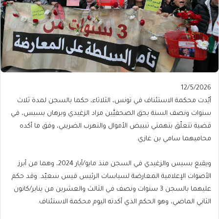
Published
12/5/2026
On
أيّدت محكمة الاستئناف في تونس، الثلاثاء، حكما بالسجن لمدة ثلاث
12/5/2026
سنوات ونصف السنة بحق الصحفيَّين مراد الزغيدي وبرهان بسيس، في
قضية تتعلّق بتهمتي تبييض الأموال والتهرب الضريبي، وفق ما أكده
محاميهما سامي بن غازي.
ويقبع بسيس والزغيدي في السجن منذ مايو/أيار 2024، وهما من أبرز
الأصوات الإعلامية المعارضة لسياسات الرئيس قيس سعيّد. وقد حكم
عليهما بالسجن 3 سنوات ونصف في الثالث والعشرين من يناير/كانون
الثاني الماضي، وهو الحكم الذي أكدته اليوم محكمة الاستئناف.