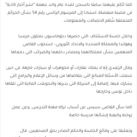
كما حُكم عليهما سابقا بالسجن لمدة عام واحد بتهمة “نشر أخبار كاذبة”
في قضية منفصلة، استنادا إلى المرسوم الرئاسي رقم 54 بشأن الجرائم
المتعلقة بنُظم الاتصالات والمعلومات.
وخلال جلسة الاستئناف -التي حضرها دبلوماسيون يمثلون فرنسا
وهولندا والمملكة المتحدة والاتحاد الأوروبي– استجوب القاضي
المتهمين بشأن ممتلكاتهما ومصادر دخلهما والضرائب التي دفعاها.
وقال الزغيدي إنه لا يملك عقارات أو مجوهرات أو سيارات فارهة، في حين
شملت الأسئلة المبالغ التي يتقاضاها من وسائل الإعلام والبرامج التي
يشارك فيها، إضافة إلى الشركة التي يديرها والتحويلات المالية التي تلقاها
داخل تونس وخارجها.
كما سأل القاضي بسيس عن أسباب تركه مهنة التدريس، وعن عمل
زوجته وكيفية إنشائها مدرسة خاصة.
وتعليقا على وقائع الجلسة والحكم الصادر بحق الصحفيين، قال