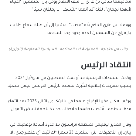
محاميهما سامي بن غازي إن ملف الاتهام يوحي بأن المتهمين “أغنياء
لأنهما نجمان”، لكنه أكد أنهما “للأسف.. لا يملكان شيئا”.
ووصف بن غازي الحكم بأنه “مخيب”، مشيرا إلى أن هيئة الدفاع طالبت
بالإفراج عن المتهمين لعدم وجود وجه للملاحقة.
جانب من احتجاجات المعارضة ضد المحاكمات السياسية للمعارضة (الجزيرة)
انتقاد الرئيس
وكانت السلطات التونسية قد أوقفت الصحفيين في مايو/أيار 2024
بسبب تصريحات إعلامية اعتُبرت منتقدة للرئيس التونسي قيس سعيّد.
ورغم أنه كان مقررا الإفراج عنهما في يناير/كانون الثاني 2025 بعد انتهاء
مدة سجنهما، فُتحت بحقهما ملاحقات جديدة بتهمة تبييض الأموال.
وقال المدير الإقليمي لمنظمة مراسلون بلا حدود أسامة بوعجيلة، في
بيان، إن التحقيقات التي استمرت 23 شهرا “لم تثبت أي عنصر جدي، لا