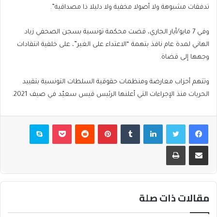
تدفقات مشبوهة ولا أصولا مخفية ولا دليلا ذا مصداقية”.
وفي 7 مايو/أيار الجاري، قضت محكمة تونسية بسجن الصحفي زياد
الهاني لمدة عام نافذ بتهمة “الاعتداء على الغير”، على خلفية انتقادات
وجهها إلى قضاة.
وتتهم أحزاب معارضة ومنظمات حقوقية السلطات التونسية بتقييد
الحريات منذ الإجراءات التي أعلنها الرئيس قيس سعيّد في صيف 2021.
فيسبوك
تويتر
لينكدإن
بينتيريست
بوكيت
سكايب
مشاركة عبر البريد
طباعة
مقالات ذات صلة