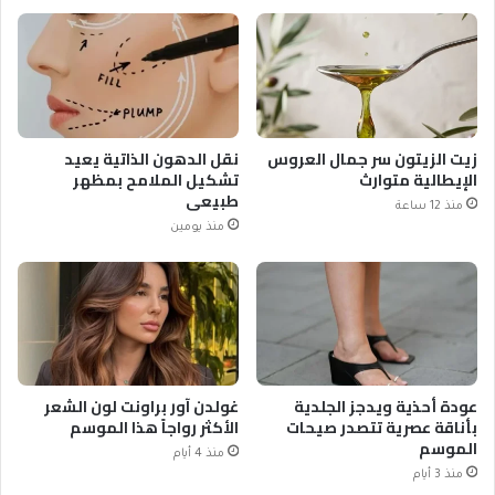
زيت الزيتون سر جمال العروس
نقل الدهون الذاتية يعيد
الإيطالية متوارث
تشكيل الملامح بمظهر
طبيعي
منذ 12 ساعة
منذ يومين
عودة أحذية ويدجز الجلدية
غولدن آور براونت لون الشعر
بأناقة عصرية تتصدر صيحات
الأكثر رواجاً هذا الموسم
الموسم
منذ 4 أيام
منذ 3 أيام