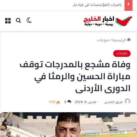
إضراب المؤسسات في غزة يحرم 45 ألف موظف من الرواتب
الوضع
بحث
الق
المظلم
عن
الرئيسية
/
منوعات
منوعات
وفاة مشجع بالمدرجات توقف
مباراة الحسين والرمثا في
الدوري الأردني
فريق التحرير
مارس 8, 2024
0
698