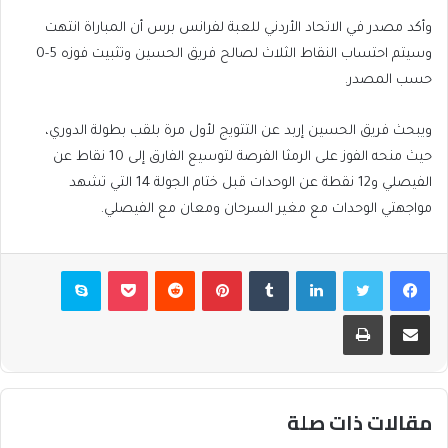
وأكد مصدر في الاتحاد الأردني للعبة لفرانس برس أن المباراة انتهت
وسيتم احتساب النقاط الثلاث لصالح فريق الحسين وتثبيت فوزه 5-0
حسب المصدر.
ويبحث فريق الحسين إربد عن التتويج لأول مرة بلقب بطولة الدوري،
حيث منحه الفوز على الرمثا الفرصة لتوسيع الفارق إلى 10 نقاط عن
الفيصلي و12 نقطة عن الوحدات قبل ختام الجولة 14 التي تشهد
مواجهتي الوحدات مع مغير السرحان ومعان مع الفيصلي.
فيسبوك
تويتر
لينكدإن
بينتيريست
بوكيت
سكايب
مشاركة عبر البريد
طباعة
مقالات ذات صلة