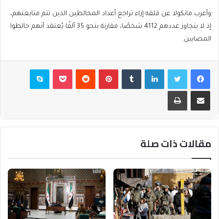
وأعرب مانكولا عن قلقه إزاء تراجع أعداد المخالطين الذين تتم متابعتهم،
إذ لا يتجاوز عددهم 4112 شخصًا، مقارنة بنحو 35 ألفًا يُعتقد أنهم خالطوا
المصابين.
فيسبوك
تويتر
لينكدإن
بينتيريست
بوكيت
سكايب
مشاركة عبر البريد
طباعة
مقالات ذات صلة