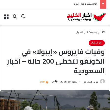
الاستعلام عن الوصفات الطبية عبر صحتي | طريقة عرض الوصفات
الوضع
بحث
الق
المظلم
عن
الرئيسية
/
اخر الاخبار
اخر الاخبار
وفيات فايروس «إيبولا» في
الكونغو تتخطى 200 حالة – أخبار
السعودية
فريق التحرير
يونيو 19, 2026
0
569