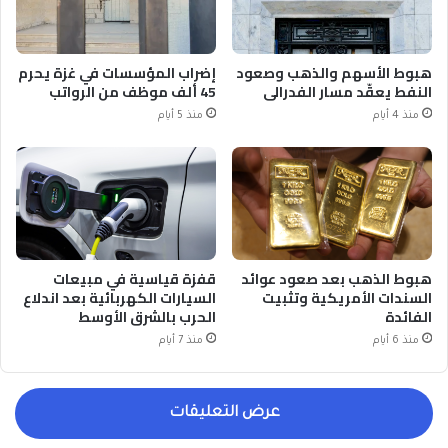
هبوط الأسهم والذهب وصعود
إضراب المؤسسات في غزة يحرم
النفط يعقّد مسار الفدرالي
45 ألف موظف من الرواتب
منذ 4 أيام
منذ 5 أيام
هبوط الذهب بعد صعود عوائد
قفزة قياسية في مبيعات
السندات الأمريكية وتثبيت
السيارات الكهربائية بعد اندلاع
الفائدة
الحرب بالشرق الأوسط
منذ 6 أيام
منذ 7 أيام
عرض التعليقات