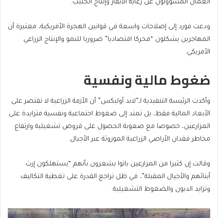
العمال المسؤولون عن رعاية الأبقار وإنتاج الحليب.
ودعت فورد إلى إصلاحات واسعة في قوانين الهجرة الأمريكية، معتبرة أن
المهاجرين يشكلون “محركا اقتصاديا” ضروريا للنمو والإنتاج الزراعي
الأمريكي.
ضغوط مالية ونفسية
وأكدت الرئيسة التنفيذية لـ”لاند أوليكس” أن الأزمة الزراعية لا تقتصر على
الأبعاد المالية فقط، بل تمتد إلى ضغوط اجتماعية ونفسية متزايدة على
المزارعين، خصوصا مع صعوبة الحصول على قروض تشغيلية وارتفاع
مخاطر فقدان الأراضي الزراعية الموروثة عبر الأجيال.
وقالت إن كثيرا من المزارعين باتوا يشعرون بأنهم “يستهلكون إرث
أبنائهم والأجيال المقبلة”، في ظل تراجع القدرة على تغطية التكاليف
وتزايد الديون والضغوط التشغيلية.