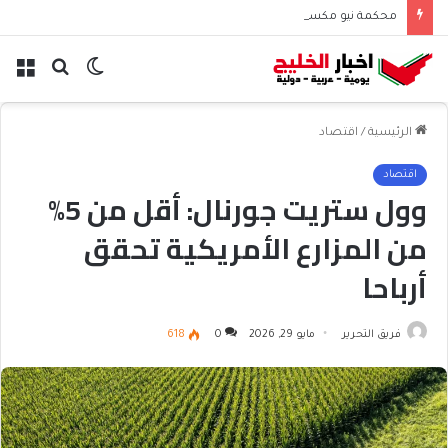
محكمة نيو مكسيكو تغرم ميتا نصف مليار دولار بسبب الأطفال
الوضع
بحث
الق
المظلم
عن
الرئيسية
/
اقتصاد
اقتصاد
وول ستريت جورنال: أقل من 5%
من المزارع الأمريكية تحقق
أرباحا
فريق التحرير
مايو 29, 2026
0
618