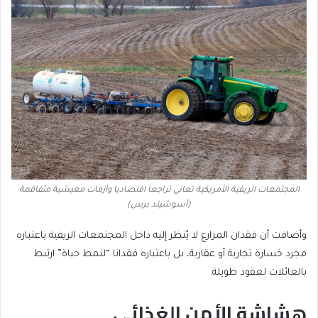
المجتمعات الريفية الأمريكية تعاني تراجعا اقتصاديا وأزمات معيشية متفاقمة
(أسوشيتد برس)
وأضافت أن فقدان المزارع لا يُنظر إليه داخل المجتمعات الريفية باعتباره
مجرد خسارة تجارية أو عقارية، بل باعتباره فقدانا “لنمط حياة” ارتبط
بالعائلات لعقود طويلة.
هشاشة الأمن الغذائي