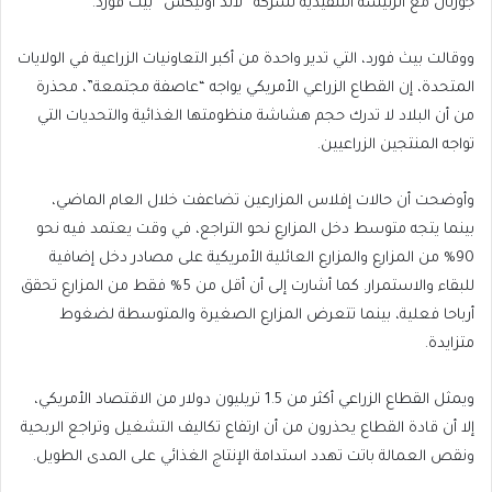
مكة)
جورنال مع الرئيسة التنفيذية لشركة “لاند أوليكس” بيث فورد.
ووقالت بيث فورد، التي تدير واحدة من أكبر التعاونيات الزراعية في الولايات
المتحدة، إن القطاع الزراعي الأمريكي يواجه “عاصفة مجتمعة”، محذرة
من أن البلاد لا تدرك حجم هشاشة منظومتها الغذائية والتحديات التي
تواجه المنتجين الزراعيين.
وأوضحت أن حالات إفلاس المزارعين تضاعفت خلال العام الماضي،
بينما يتجه متوسط دخل المزارع نحو التراجع، في وقت يعتمد فيه نحو
90% من المزارع والمزارع العائلية الأمريكية على مصادر دخل إضافية
للبقاء والاستمرار. كما أشارت إلى أن أقل من 5% فقط من المزارع تحقق
أرباحا فعلية، بينما تتعرض المزارع الصغيرة والمتوسطة لضغوط
متزايدة.
ويمثل القطاع الزراعي أكثر من 1.5 تريليون دولار من الاقتصاد الأمريكي،
إلا أن قادة القطاع يحذرون من أن ارتفاع تكاليف التشغيل وتراجع الربحية
ونقص العمالة باتت تهدد استدامة الإنتاج الغذائي على المدى الطويل.