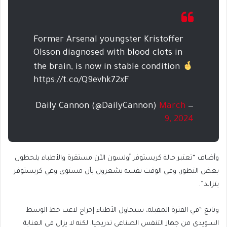
Former Arsenal youngster Kristoffer
Olsson diagnosed with blood clots in
the brain, is now in stable condition
https://t.co/Q9evhk72xF
March
— Daily Cannon (@DailyCannon)
9, 2024
وأضاف “تعتبر حالة كريستوفر أولسون الآن مستقرة والأطباء يلحظون
بعض التطور، وفي الوقت نفسه يشعرون بأن مستوى وعي كريستوفر
يتزايد”.
وتابع “في الفترة المقبلة، سيحاول الأطباء إخراج لاعب خط الوسط
السويدي من جهاز التنفس الصناعي تدريجيا. لكنه لا يزال في العناية