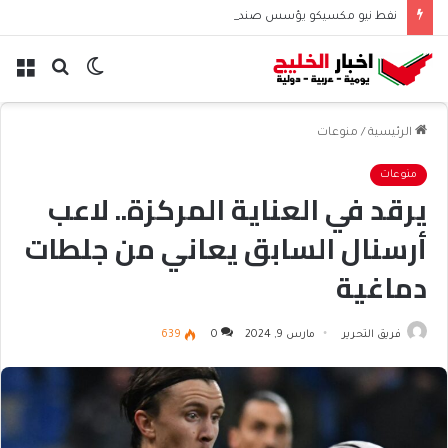
نفط نيو مكسيكو يؤسس صندوق 75 مليار دولار ويشعل جدل الإنفاق
الوضع
بحث
الق
المظلم
عن
الرئيسية
/
منوعات
منوعات
يرقد في العناية المركزة.. لاعب
أرسنال السابق يعاني من جلطات
دماغية
فريق التحرير
مارس 9, 2024
0
639