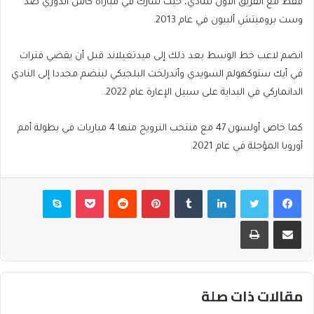
فقط مع الفريق الأول للنادي، حيث شارك في مباراة كأس الدوري ضد
وست بروميتش ألبيون في عام 2013.
انضم لاعب خط الوسط بعد ذلك إلى ميدتغيلاند قبل أن يقضي فترات
في أيك ستوكهولم السويدي وأندرلخت البلجيكي لينضم مجددا إلى النادي
الدانماركي في البداية على سبيل الإعارة عام 2022.
كما خاض أولسون 47 مع منتخب النرويج منها 4 مباريات في بطولة أمم
أوروبا المؤجلة في عام 2021.
فيسبوك
تويتر
لينكدإن
بينتيريست
بوكيت
سكايب
مشاركة عبر البريد
طباعة
مقالات ذات صلة