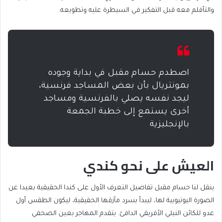
والتأقلم معه قبل التفكير في السيطرة عليه وتطويعه.
اصطدم حسام مقبل في بداية وجوده
بمونتريال بأن بعض المساجد فرنسية،
ليجد نفسه يصلي بالفرنسية ومساجد
أخرى يستمع إلى خطبة الجمعة
بالإنجليزية
العيش على نحو كندي
ينقل لنا حسام مقبل تفاصيل التعرف الأول على كندا الحقيقية بعيدا عن
الصورة اليوتيوبية لها، ليبدأ بسرد مآزقها الحقيقية، ليكون الطقس أول
عدو للكائن النيلي الأفريقي الدافئ. يتقدم المهاجر بعين الصحفي