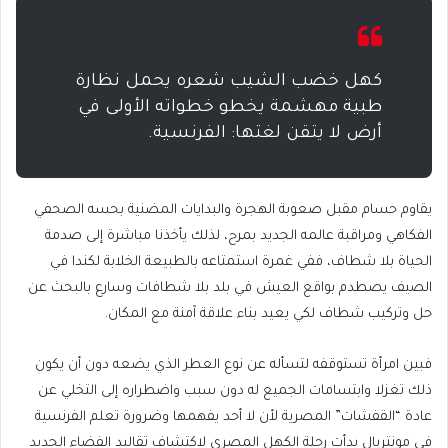
كهل خضب الشيب شعره يحمل نظارة
طبية مهشمة يخطو خطواته الأولى في
أرض لا يتقن لغتها: الفرنسية.
يقاوم حسام مقبل صعوبة الهجرة والبدايات المضنية بحسه الصحفي
الفكاهي ومراقبة عالمه الجديد بمرح، لذلك يأخذنا مباشرة إلى صدمة
الحياة بلا شطاف، ففي غمرة استمتاعه بالطبيعة الخلابة لكندا في
الصيف يصطدم بواقع العيش في بلد بلا شطافات وسارع بالبحث عن
حل وتركيب شطاف لكي يعيد بناء علاقة آمنة مع المكان.
فبين امرأة تستوقفه لتسأله عن نوع العطر الذي يضعه دون أن يكون
ذلك تغزلا وابتسامات الجميع له دون سبب واضطراره إلى التخلي عن
عادة “القفشات” المصرية لأن لا أحد يفهمها وضرورة تعلم الفرنسية
في مونتريال بدأت رحلة الكهل المصري لاكتشاف تقاليد الفضاء الجديد