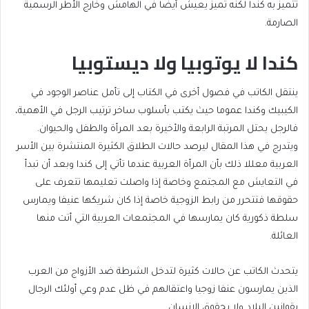
تتميز به كندا لكنه تميز يعيش أيضا في الهامش وخارج الأطر الرسمية
الصارمة.
كندا لا يوتوبيا ولا ديستوبيا
ينتقل الكاتب في فصول أخرى في الكتاب إلى تأمل عناصر الوجود في
الكيبيك وكندا عموما حيث يكتب بأسلوب ساخر ترتيب الرجل في الأهمية،
فالرجل يحتل المرتبة الرابعة والأخيرة بعد المرأة والطفل والحيوان.
ويتدرج في هذا المقال ليرصد حالات الطلاق الكثيرة المنتشرة بين الأسر
العربية معللا ذلك بأن المرأة العربية عندما تأتي إلى كندا وبعد أن تبدأ
في التعايش مع المجتمع وخاصة إذا واصلت تعليمها تتعرف على
حقوقها فتتحرر من رابط الزوجية خاصة إذا كان شريكها عنيفا ويمارس
سلطة ذكورية كان يمارسها في المجتمعات العربية التي أتت منها
العائلة.
يتحدث الكاتب عن حالات كثيرة لتدخل الشرطة ضد الأزواج من العرب
الذين يمارسون عنفا زوجيا واعتقالهم في ظل عدم وعي أولئك الرجال
بقوانين البلاد ولا بحقوق الإنسان.