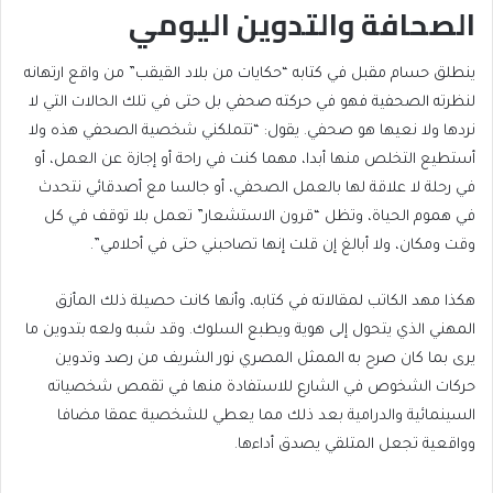
الصحافة والتدوين اليومي
ينطلق حسام مقبل في كتابه “حكايات من بلاد القيقب” من واقع ارتهانه
لنظرته الصحفية فهو في حركته صحفي بل حتى في تلك الحالات التي لا
نردها ولا نعيها هو صحفي. يقول: “تتملكني شخصية الصحفي هذه ولا
أستطيع التخلص منها أبدا، مهما كنت في راحة أو إجازة عن العمل، أو
في رحلة لا علاقة لها بالعمل الصحفي، أو جالسا مع أصدقائي نتحدث
في هموم الحياة، وتظل “قرون الاستشعار” تعمل بلا توقف في كل
وقت ومكان، ولا أبالغ إن قلت إنها تصاحبني حتى في أحلامي”.
هكذا مهد الكاتب لمقالاته في كتابه، وأنها كانت حصيلة ذلك المأزق
المهني الذي يتحول إلى هوية ويطبع السلوك. وقد شبه ولعه بتدوين ما
يرى بما كان صرح به الممثل المصري نور الشريف من رصد وتدوين
حركات الشخوص في الشارع للاستفادة منها في تقمص شخصياته
السينمائية والدرامية بعد ذلك مما يعطي للشخصية عمقا مضافا
وواقعية تجعل المتلقي يصدق أداءها.