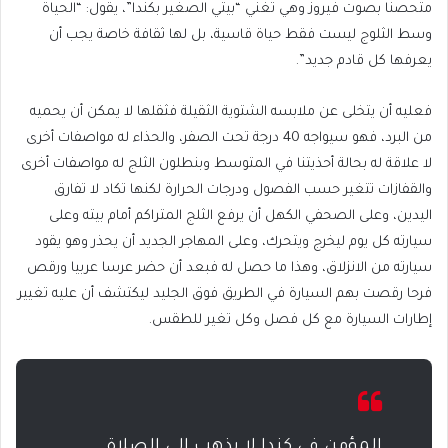
متحصنا بصوت فيروز وهي تغني “بيتي الصغير بكندا”، يقول: “الحياة
وسط الثلوج ليست فقط حياة قاسية، بل لها ثقافة خاصة يجب أن
يعرفها كل قادم جديد”.
فعليه أن يتخلى عن ملابسه الشتوية الثقيلة فثقلها لا يمكن أن يحميه
من البرد، فهو سيواجه 40 درجة تحت الصفر، والحذاء له مواصفات أخرى
لا علاقة له بحالة أحذيتنا في المتوسط وبنطلون الثلج له مواصفات أخرى
والقفازات تتغير حسب الفصول ودرجات الحرارة لكنها تكاد لا تفارق
اليدين، وعلى الصحفي الكهل أن يرفع الثلج المتراكم أمام بيته وعلى
سيارته كل يوم ليخرج ويتحرك، وعلى المهاجر الجديد أن يحذر وهو يقود
سيارته من الانزلاق، وهذا ما حصل له فبعد أن حضر عرسا عربيا ورقص
فرحا رقصت بهم السيارة في الطريق فوق الجليد ليكتشف أن عليه تغيير
إطارات السيارة مع كل فصل وكل تغير للطقس.
المؤمن في كندا لا يذهب إلى الصلاة