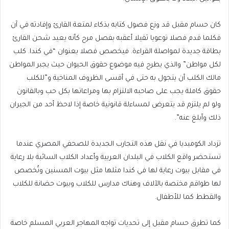
كان حسام مقبل قد وزع فصول كتابه بذكاء لمتعة القارئ وإفادته في آن
فكلما قدم فصلا توعويا ثقيلا أعقبه بفصل مرح كأنه يعيد شحن القارئ
بطاقة جديدة لمواصلة القراءة. فيخصص فصلا بعنوان “في كندا. كلب
لكل مواطن” والذي يطرح فيه موضوع حقوق الحيوان حيث يجبر المواطن
مالك الكلب أن يتجول به حتى في أقسى الظروف المناخية و”للكلب
حقوق كاملة يجب على صاحبه الالتزام بها ومراعاتها بكل حب وبالقانون
ولو لم يلتزم قد يتعرض لمساءلة قانونية خاصة إذا لاحظ أحد من الجيران
ذلك وأبلغ عنه”.
تزداد الكوميديا في نقل هذه التجارب الجديدة للصحفي المصري عندما
تستحضر واقع الكلاب في البلدان العربية وأعداد الكلاب السائبة بلا رعاية
في مقابل بيوت رعاية لها في كندا مثلها مثل بيوت المسنين وتُخصص
لها طواقم مختصة بالآلاف وهناك مدارس للكلاب وبيوت حضانة للكلاب
والقطط كما للأطفال.
كما تطرق حسام مقبل إلى تحديات تواجه المهاجر العربي المسلم خاصة