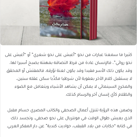
كثيرا ما سمعنا عبارات من نحو “أعيش على نحو شعري” أو “أعيش على
نحو روائي”، فالإنسان عادة من فرط التصاقه بمهنته يصبح أسيرا لها،
وقد يكون ذلك الأسر مفيدا وقد يكون لعنة تؤرقه، فالمفتش أو المحقق
لا يستقبل كلام الآخر بعفوية لأن شرطيا مكذّبا سكن عقله سنين،
والمخرج السينمائي لا يمكن أن يشاهد الأشياء ويتعامل مع الضوء
والظلام كأي إنسان آخر والرسام كذلك.
وضمن هذه الرؤية تتنزل أعمال الصحفي والكاتب المصري حسام مقبل
الذي يعيش طوال الوقت في مونتريال على نحو صحفي، وتجسد ذلك
في كتابه “حكايات من بلاد القيقب، حواديت كندية” عن دار المفكر العربي.