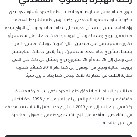
يروي حسام مقبل مسار حياته وملاحقته لحلم الهجرة بأسلوب كوميدي
يذكرنا بأسلوب محمود السعدني، وكيف رهن حلمه لشروط الهجرة
وإكراهاتها سنين. فبعد أن تعرف على نظام النقاط وعرف أن الزواج يزيده
نقطة قرر الزواج وعندما عرف أن الزوجة إذا كانت حاصلة على ماجستير أو
دكتوراه فسيحصل على نقطتين، قال: “فرحت، وقلت لنفسي: الأمر
بسيط، سأتزوج فتاة معها ماجستير”، وبدأ يلاحق حاملات الماجستير
حتى وصل إلى 28 فتاة أو 28 مشروع زواج وفشل في ذلك حتى التقى
بزوجته الحالية ونجح في الوصول إلى كندا عام 2019 كسائح كسرت
نظارته الطبية في مطار كازابلانكا ليدخل كندا يكاد لا يرى شيئا.
هذا السرد الساخر لرحلة تحقق حلم الهجرة يخفي بين حروفه مأساة
حقيقية غير معلنة فالواقع العربي لم يتغير من عام 1998 لحظة أعلن
رغبته في ترك البلد إلى عام 2019. لا شيء حدث جعل الشاب يغير موقفه
في البقاء حتى أنه أقدم على الزج بنفسه وزوجته في مجهول المغامرة
في سن متقدمة.