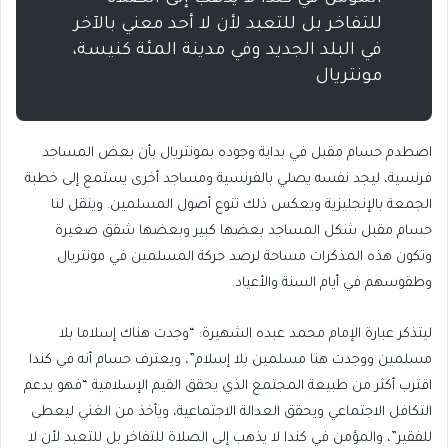
للتفاخر بل للتعبد لأن لا أحد معني بالآخر
في البلد الجديد وفي مدينة المئة كنيسة،
مونتريال
اصطدم حسام مقبل في بداية وجوده بمونتريال بأن بعض المساجد
فرنسية، ليجد نفسه يصلي بالفرنسية ومساجد أخرى يستمع إلى خطبة
الجمعة بالإنجليزية ويعكس ذلك تنوع أصول المسلمين. وينقل لنا
حسام مقبل شكل المساجد بعضها كبير وبعضها شقق صغيرة
وتكون هذه المذكرات مساحة لرصد حركة المسلمين في مونتريال
وطقوسهم في أيام السنة والأعياد.
ليتذكر عبارة الإمام محمد عبده الشهيرة: “وجدت هناك إسلاما بلا
مسلمين ووجدت هنا مسلمين بلا إسلام”، ويعترف حسام أنه في كندا
اقترب أكثر من طبيعة المجتمع الذي يحقق القيم الإسلامية “فهو يدعم
التكافل الاجتماعي ويحقق العدالة الاجتماعية، ويأخذ من الغني ليعطى
للفقير”، والمؤمن في كندا لا يذهب إلى الصلاة للتفاخر بل للتعبد لأن لا