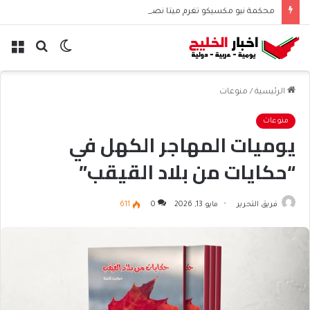
محكمة نيو مكسيكو تغرم ميتا نصف مليار دولار بسبب الأطفال
الوضع
بحث
الق
المظلم
عن
الرئيسية
/
منوعات
منوعات
يوميات المهاجر الكهل في
“حكايات من بلاد القيقب”
فريق التحرير
مايو 13, 2026
0
611