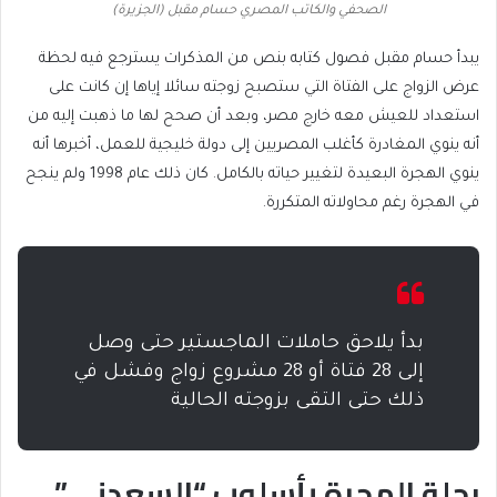
الصحفي والكاتب المصري حسام مقبل (الجزيرة)
يبدأ حسام مقبل فصول كتابه بنص من المذكرات يسترجع فيه لحظة
عرض الزواج على الفتاة التي ستصبح زوجته سائلا إياها إن كانت على
استعداد للعيش معه خارج مصر، وبعد أن صحح لها ما ذهبت إليه من
أنه ينوي المغادرة كأغلب المصريين إلى دولة خليجية للعمل، أخبرها أنه
ينوي الهجرة البعيدة لتغيير حياته بالكامل. كان ذلك عام 1998 ولم ينجح
في الهجرة رغم محاولاته المتكررة.
بدأ يلاحق حاملات الماجستير حتى وصل
إلى 28 فتاة أو 28 مشروع زواج وفشل في
ذلك حتى التقى بزوجته الحالية
رحلة الهجرة بأسلوب “السعدني”