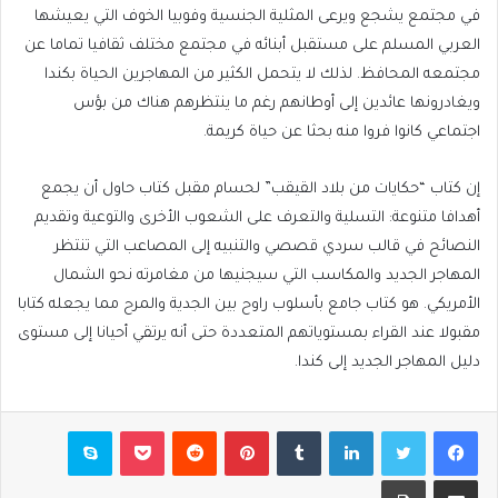
في مجتمع يشجع ويرعى المثلية الجنسية وفوبيا الخوف التي يعيشها
العربي المسلم على مستقبل أبنائه في مجتمع مختلف ثقافيا تماما عن
مجتمعه المحافظ. لذلك لا يتحمل الكثير من المهاجرين الحياة بكندا
ويغادرونها عائدين إلى أوطانهم رغم ما ينتظرهم هناك من بؤس
اجتماعي كانوا فروا منه بحثا عن حياة كريمة.
إن كتاب “حكايات من بلاد القيقب” لحسام مقبل كتاب حاول أن يجمع
أهدافا متنوعة: التسلية والتعرف على الشعوب الأخرى والتوعية وتقديم
النصائح في قالب سردي قصصي والتنبيه إلى المصاعب التي تنتظر
المهاجر الجديد والمكاسب التي سيجنيها من مغامرته نحو الشمال
الأمريكي. هو كتاب جامع بأسلوب راوح بين الجدية والمرح مما يجعله كتابا
مقبولا عند القراء بمستوياتهم المتعددة حتى أنه يرتقي أحيانا إلى مستوى
دليل المهاجر الجديد إلى كندا.
فيسبوك
تويتر
لينكدإن
بينتيريست
بوكيت
سكايب
مشاركة عبر البريد
طباعة