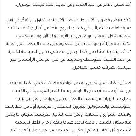
أحد معني بالآخر في البلد الجديد وفي مدينة المئة كنيسة: مونتريال.
تتخذ بعض فصول الكتاب طابعا جديا أكثر عندما تحاول أن تفكّر في أمور
دقيقة كقضية الضرائب في كندا وما يروج عنها من أخبار وإشاعات لتتخذ
المقالة شكل المقال التوضيحي عبر الأرقام والوثائق وهو ما يكسب
الكتاب جمهورا آخر هو الباحث عن المعلومة إلى جانب المتعة. ففي مقاله
“لا أحد ينام بلا عشاء في كندا” يحاول الصحفي تحليل السياسة الكندية
في دعم الطبقة المتوسطة وحمايتها في ظل التوحش الرأسمالي عبر
سياسة الضرائب حسب المداخيل.
كما أن الكتاب الذي بدا في بعض مواضعه كتابَ معجبٍ بكندا لم يتردد
في نقد أو مساءلة بعض الظواهر ومنها التحيز للفرنسية في الكيبيك
يصل حد الارتياب من متحدث اللغة الإنجليزية وإصدار القوانين لإلزام
المؤسسات والمسؤولين بضرورة استعمال الفرنسية أولا في خطاباتهم
ولافتات الشوارع والمحلات. ولكن ذلك الانحياز للفرنسية سرعان ما يتحرر
منه سكان الكيبيك وخاصة الجدد عندما يلتقون خارج الأطر الرسمية
فتسمع كل لغات العالم ليعكس المشهد من جديد هذا التعدد الذي