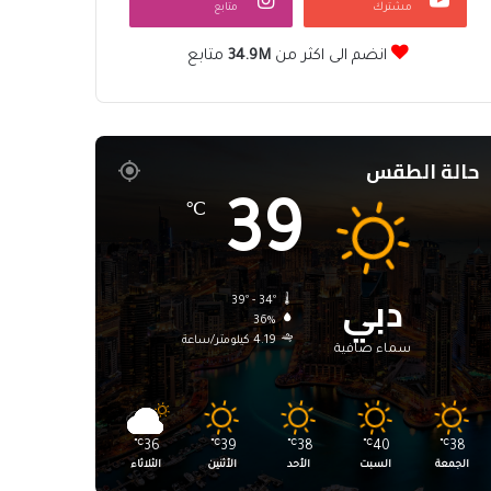
مشترك
متابع
انضم الى اكثر من
34.9M
متابع
حالة الطقس
39
℃
دبي
39º - 34º
36%
4.19 كيلومتر/ساعة
سماء صافية
℃
36
℃
39
℃
38
℃
40
℃
38
الجمعة
السبت
الأحد
الأثنين
الثلاثاء