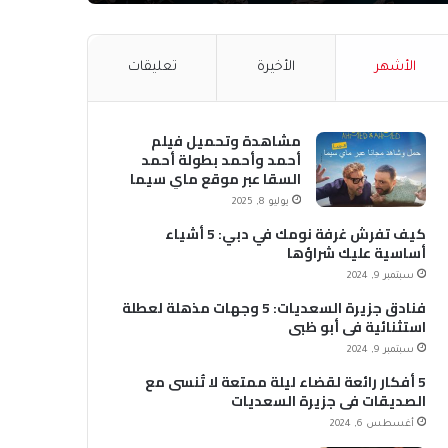
الأشهر
الأخيرة
تعليقات
مشاهدة وتحميل فيلم
أحمد وأحمد بطولة أحمد
السقا عبر موقع ماي سيما
MyCima (وي سيما WeCima)
يوليو 8, 2025
كيف تفرش غرفة نومك في دبي: 5 أشياء
أساسية عليك شراؤها
سبتمبر 9, 2024
فنادق جزيرة السعديات: 5 وجهات مذهلة لعطلة
استثنائية في أبو ظبي
سبتمبر 9, 2024
5 أفكار رائعة لقضاء ليلة ممتعة لا تُنسى مع
الصديقات في جزيرة السعديات
أغسطس 6, 2024