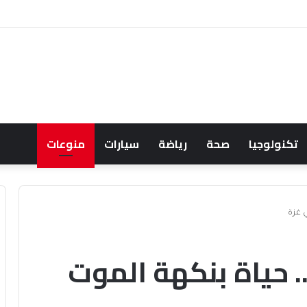
عود النفط يعقّد مسار الفدرالي
تكنولوجيا
صحة
رياضة
سيارات
منوعات
 غزة
 حياة بنكهة الموت