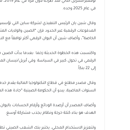
في عام 2025 وحده.
وقال شين يان الرئيس التنفيذي لشركة ساين التي تؤسس الب
المدفوعات الرقمية عبر الحدود فإن “الصين والولايات الم
الخاصة”، وأضاف شين أن اليوان الرقمي أكثر توافقاً مع ال
واكتسبت هذه الخطوة الحديثة زخما ⁠⁠ ⁠⁠بعدما بدأت الصين ف
الرقمي في تحول كبير في السياسة. وفي أبريل/نيسان الم
إلى 22 بنكاً.
وقال مصدر مطلع في قطاع التكنولوجيا المالية يقدم خدما
السنوات الماضية، يبدو أن الحكومة الصينية “جادة هذه ا
وأضاف ‌‌‌‌المصدر أن أرصدة الودائع وأرقام الحسابات بالي
الهدف هو بناء كتلة حرجة ونظام يجذب مشاركة أوسع.
ولتعزيز الاستخدام المحلي، يختبر بنك الشعب الصيني تط