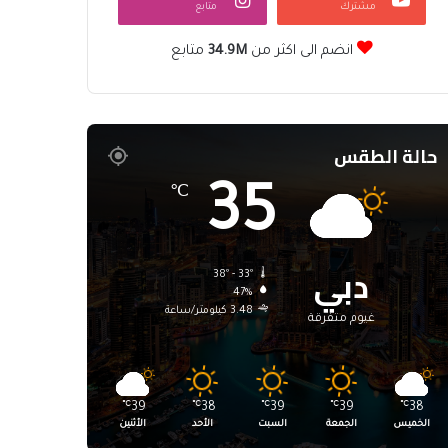
مشترك
متابع
انضم الى اكثر من
34.9M
متابع
حالة الطقس
35
℃
دبي
38º - 33º
47%
3.48 كيلومتر/ساعة
غيوم متفرقة
℃
39
℃
38
℃
39
℃
39
℃
38
الخميس
الجمعة
السبت
الأحد
الأثنين