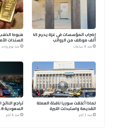
إضراب المؤسسات في غزة يحرم 45
هبوط الذهب 
ألف موظف من الرواتب
السندات الأم
منذ 8 ساعات
منذ يوم واحد
لماذا أغلقت سوريا نافذة العملة
تراجع الناتج 
القديمة واستبدلت الليرة
السعودية 4.8% بالربع الثاني
منذ 3 أيام
منذ 4 أيام