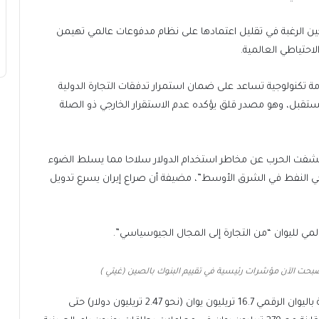
لرغبة في تقليل اعتمادها على نظام ‌‌‌‌مدفوعات عالمي تهيمن
لاحتياطي العالمية.
ة تكنولوجية تساعد على ضمان استمرار تدفقات التجارة الدولية
قبل، وهو مصدر قلق يؤكده عدم الاستقرار الخارجي ذو الصلة
“كشفت الحرب عن مخاطر استخدام الدولار سلاحا مما يسلط الضوء
نتجي النفط في الشرق الأوسط”، مضيفة أن صراع إيران يسرع تدويل
مي لليوان “من التجارة إلى ⁠⁠⁠⁠المجال الجيوسياسي”.
أصبحت الآن مؤشرات رئيسية في تقييم البنوك بالصين (غيتي )
ووفقا ⁠لأحدث البيانات الرسمية، بلغت المعاملات التراكمية باليوان الرقمي 16.7 تريليون يوان (نحو 2.47 تريليون دولار) حتى