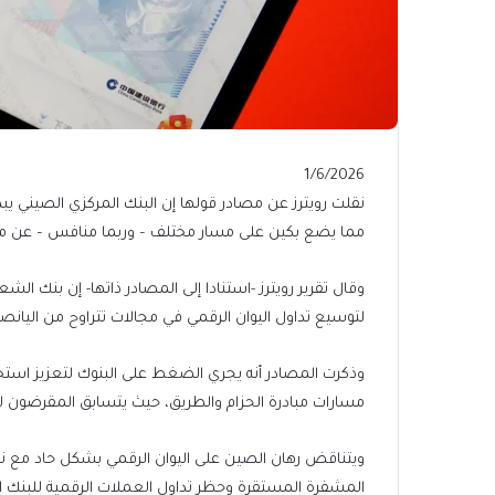
Published
1/6/2026
On
نقلت رويترز عن مصادر قولها إن البنك المركزي الصيني يبذل ج
1/6/2026
مما ⁠⁠⁠⁠يضع بكين على مسار مختلف – وربما منافس – عن م
وقال تقرير رويترز -استنادا إلى المصادر ذاتها- إن بنك 
لتوسيع ⁠⁠⁠⁠تداول اليوان الرقمي في مجالات تتراوح من اليانص
وذكرت المصادر أنه يجري الضغط على البنوك لتعزيز استخد
مسارات مبادرة الحزام والطريق، حيث يتسابق المقرضون لتط
ويتناقض رهان الصين على اليوان الرقمي بشكل حاد مع نهج
المشفرة المستقرة وحظر تداول العملات الرقمية للبنك ال