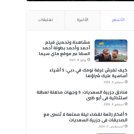
الأشهر
الأخيرة
تعليقات
مشاهدة وتحميل فيلم
أحمد وأحمد بطولة أحمد
السقا عبر موقع ماي سيما
MyCima (وي سيما WeCima)
يوليو 8, 2025
كيف تفرش غرفة نومك في دبي: 5 أشياء
أساسية عليك شراؤها
سبتمبر 9, 2024
فنادق جزيرة السعديات: 5 وجهات مذهلة لعطلة
استثنائية في أبو ظبي
سبتمبر 9, 2024
5 أفكار رائعة لقضاء ليلة ممتعة لا تُنسى مع
الصديقات في جزيرة السعديات
أغسطس 6, 2024