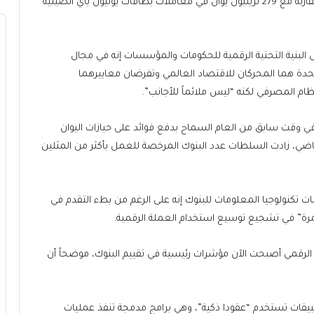
نوفمبر/تشرين الثاني منذ طرحه لأول مرة في عام 2019، مقارنة مع 279 تريليون يوان في معاملات بطاقات يونيون باي الصينية
نية التحتية الرقمية للحكومات والمؤسسات ⁠⁠⁠⁠إنه في مجال
تحدة هما المحركان للاقتصاد العالمي وتفرضان معاييرهما
نظام المصرفي لكنه “ليس ملائماً للأجانب”.
ي وقت سابق من العام السماح بدفع فوائد على حيازات ⁠⁠⁠⁠اليوان
اضي، زادت السلطات عدد البنوك المرخصة للعمل بأكثر من المثلين
ت تكنولوجيا المعلومات للبنوك إنه على الرغم من بطء التقدم في
لمرة” في تشجيع توسيع استخدام العملة الرقمية.
وان الرقمي أصبحت الآن مؤشرات رئيسية في تقييم البنوك، موضحاً أن
بيقات تستخدم “عقودا ذكية”، وهي برامج مدمجة تنفذ عمليات