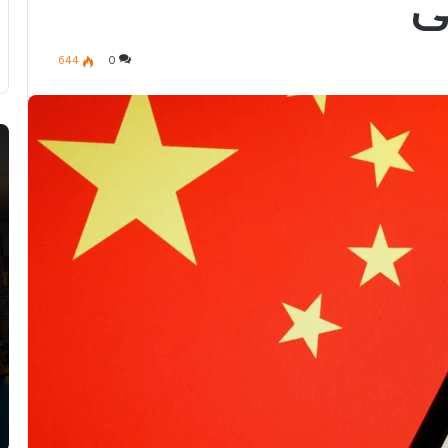
ي
644
0