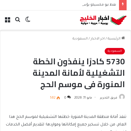
نفط نيو مكسيكو يؤسس صندوق 75 مليار دولار ويشعل جدل الإنفاق
الوضع
بحث
الق
المظلم
عن
الرئيسية
/
اخر الاخبار
/
السعودية
السعودية
5730 كادرًا ينفذون الخطة
التشغيلية لأمانة المدينة
المنورة في موسم الحج
فريق التحرير
مايو 11, 2026
0
582
تنفذ أمانة منطقة المدينة المنورة خطتها التشغيلية لموسم الحج هذا
العام، من خلال تسخير جميع إمكاناتها ومواردها؛ لتقديم أفضل الخدمات