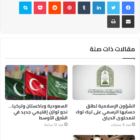
فيسبوك
تويتر
لينكدإن
بينتيريست
بوكيت
سكايب
مشاركة عبر البريد
طباعة
مقالات ذات صلة
الشؤون الإسلامية تطلق
السعودية وباكستان وتركيا…
حسابها الرسمي على تيك توك
نحو توازن إقليمي جديد في
للمحتوى الديني
الشرق الأوسط
منذ 9 ساعات
منذ 12 ساعة