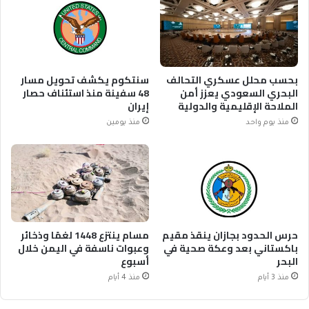
بحسب محلل عسكري التحالف
سنتكوم يكشف تحويل مسار
البحري السعودي يعزز أمن
48 سفينة منذ استئناف حصار
الملاحة الإقليمية والدولية
إيران
منذ يوم واحد
منذ يومين
حرس الحدود بجازان ينقذ مقيم
مسام ينتزع 1448 لغمًا وذخائر
باكستاني بعد وعكة صحية في
وعبوات ناسفة في اليمن خلال
البحر
أسبوع
منذ 3 أيام
منذ 4 أيام