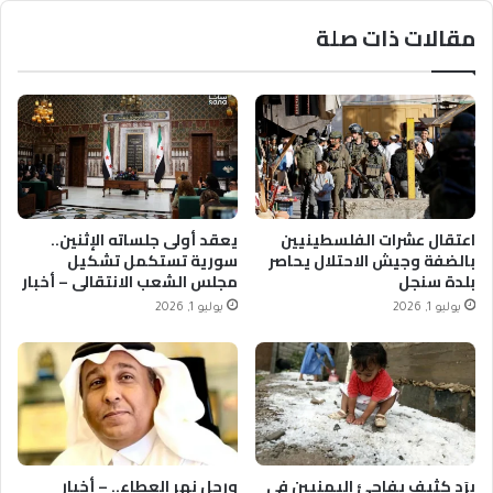
مقالات ذات صلة
اعتقال عشرات الفلسطينيين
يعقد أولى جلساته الإثنين..
بالضفة وجيش الاحتلال يحاصر
سورية تستكمل تشكيل
بلدة سنجل
مجلس الشعب الانتقالي – أخبار
السعودية
يوليو 1, 2026
يوليو 1, 2026
برَد كثيف يفاجئ اليمنيين في
ورحل نهر العطاء.. – أخبار