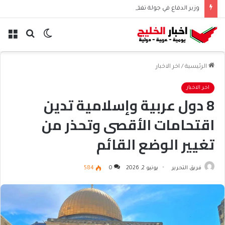
وزير الدفاع في جولة تفقدية لمواقع عسكرية استراتيجية
الوضع
بحث
الق
المظلم
عن
الرئيسية
/
اخر الاخبار
اخر الاخبار
8 دول عربية وإسلامية تدين
اقتحامات الأقصى وتحذر من
تغيير الوضع القائم
فريق التحرير
يونيو 2, 2026
0
584