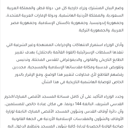
وضم البيان المشترك وزراء خارجية كل من: دولة قطر، والمملكة العربية
السعودية، والمملكة الأردنية الهاشمية، ودولة الإمارات العربية المتحدة،
وجمهورية إندونيسيا، وجمهورية باكستان الإسلامية، وجمهورية مصر
العربية، والجمهورية التركية.
وأدان الوزراء استمرار الانتهاكات والإجراءات الممنهجة وغير الشرعية التي
تنفذها السلطات الإسرائيلية (القوة القائمة بالاحتلال) بهدف تغيير
الطابع التاريخي والقانوني والديموغرافي للقدس المحتلة، وتدنيس
وتقويض قدسية ومكانة مقدساتها الإسلامية والمسيحية، مجددين
رفضهم القاطع لأي محاولات لتغيير هذا الوضع، ومع الإقرار بالدور
الخاص للوصاية الهاشمية التاريخية في هذا الشأن.
وجدد الوزراء التأكيد على أن كامل مساحة المسجد الأقصى المبارك/الحرم
القدسي الشريف، البالغة 144 دونما، هي مكان عبادة خالص للمسلمين،
وأن دائرة أوقاف القدس وشؤون المسجد الأقصى المبارك التابعة لوزارة
الأوقاف والشؤون والمقدسات الإسلامية الأردنية هي الجهة القانونية
صاحبة الولاية الحصرية لإدارة كافة شؤون المسجد وتنظيم الدخول إليه.