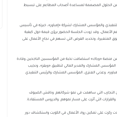
من الحلول المصممة لمساعدة أصحاب المطاعم على تبسيط
تنفيذي والمؤسس المشارك لشركة «إمباور»، خبرته في تأسيس
 الأعمال، وقد زودت الجلسة الحضور برؤى قيمة حول كيفية
وق المتغيرة، وتحديد الفرص التي تسهم في نجاح الأعمال على
ن منصة «وياك» استضافت نخبة من المؤسسين الناجحين وقادة
المؤسس المشارك والمدير المالي لتطبيق «ويفز»، ونجيب
باور»، وعذبي العنزي، المؤسس المشارك والرئيس التنفيذي
عن التجارب التي ساهمت في نمو شركاتهم. وناقش الضيوف
القرارات التي أثرت على مسار نموهم، والدروس المستفادة.
ت ركزت على تمكين رواد الأعمال في الكويت واستكشاف دور