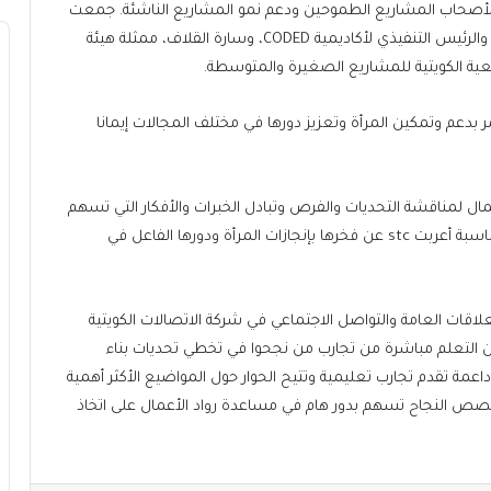
 لأصحاب المشاريع الطموحين ودعم نمو المشاريع الناشئة. جمعت
هذه المقابلات كلا من أحمد معرفي، المؤسس المشارك والرئيس التنفيذي لأكاديمية CODED، وسارة القلاف، ممثلة هيئة
ية الكويتية للمشاريع الصغيرة والمتوسطة.
لمرأة، تؤكد stc التزامها المستمر بدعم وتمكين المرأة وتعزيز دورها في مختلف المجالات إيمانا
ت الأعمال لمناقشة التحديات والفرص وتبادل الخبرات والأفكار التي تسهم
في دعم المرأة وتعزيز دورها في ريادة الأعمال. وبهذه المناسبة أعربت stc عن فخرها بإنجازات المرأة ودورها الفاعل في
لعلاقات العامة والتواصل الاجتماعي في شركة الاتصالات الكويتية
الأعمال من التعلم مباشرة من تجارب من نجحوا في تخطي تحديات بناء
اعمة تقدم تجارب تعليمية وتتيح الحوار حول المواضيع الأكثر أهمية
قصص النجاح تسهم بدور هام في مساعدة رواد الأعمال على اتخاذ