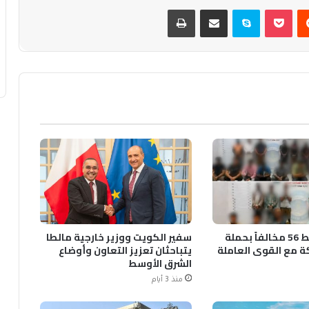
يست
بوكيت
سكايب
مشاركة عبر البريد
طباعة
الداخلية تضبط 56 مخالفاً بحملة
سفير الكويت ووزير خارجية مالطا
ة مع القوى العاملة
يتباحثان تعزيز التعاون وأوضاع
الشرق الأوسط
منذ 3 أيام