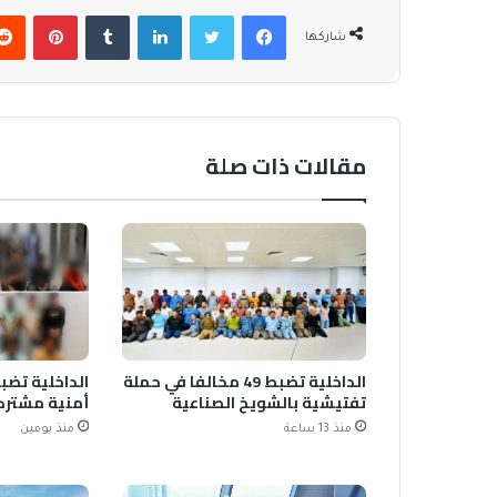
فيسبوك
تويتر
لينكدإن
بينتير
شاركها
مقالات ذات صلة
الداخلية تضبط 49 مخالفا في حملة
تفتيشية بالشويخ الصناعية
أمنية مشترك
منذ 13 ساعة
منذ يومين