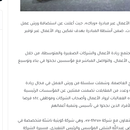
ية stc، أنشتطها لدعم رواد الأعمال عبر مبادرة «وياك»، حيث أعلنت عن استضافة ورش عمل
، ضمن أنشطة المبادرة بهدف تمكين رواد الأعمال عبر توفير
 جهود stc المتواصلة لدعم مجتمع ريادة الأعمال والشركات الصغيرة والمتوسطة، من خلال
ل الأعمال، والتواصل المباشر مع مؤسسين نجحوا في بناء وتوسيع
 الرئيسي ببرج العاصمة، وشملت سلسلة من ورش العمل في مجال ريادة
وعدد من المقابلات تضمنت ممثلين عن المؤسسات الرئيسية
الداعمة للشباب وريادة الأعمال في الكويت. وقد أتاحت هذه الفعاليات لرواد الأعمال وأصحاب الشركات وموظفي stc فرصا
لأفراد الذين نجحوا في تأسيس وتنمية أعمالهم.
وفي إطار هذه المبادرة، استضافت الشركة ورشة عمل بالتعاون مع شركة «v-thru»، وهي شركة كويتية ناشئة متخصصة في
رض عبدالله الشلبي المؤسس والرئيس التنفيذي، مسيرة الشركة