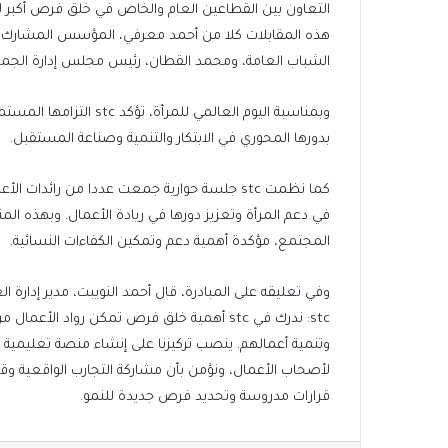
التعاون بين القطاعين العام والخاص في خلق فرص أكبر
الشباب العامة، ومحمد القطان، رئيس مجلس إدارة الجمع
وبمناسبة اليوم العالمي ل
بدورها المحوري في الابتكار والتنمية وصناعة المستقبل.
كما نظمت stc جلسة حوارية جمعت عددا من رائدا
المجتمع، مؤكدة أهمية دعم وتمكين الكفاءات النسائية.
وفي تعليقه على المبادرة، قال أحمد النويبت، مدير إدارة ا
stc: ندرك في stc أهمية خلق فرص تمكن رواد 
وتنمية أعمالهم. ينصب تركيزنا على إنشاء منصة تعليمية د
لأصحاب الأعمال، ونؤمن بأن مشاركة التجارب الواقعية و
قرارات مدروسة وتحديد فرص جديدة للنمو.