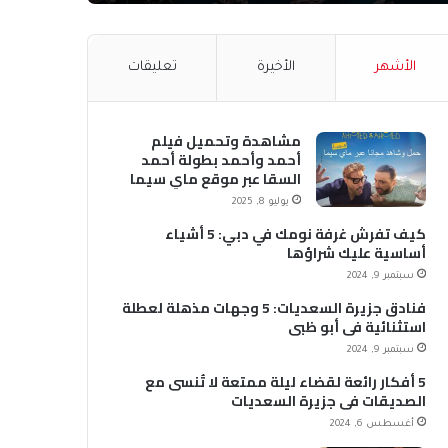
الأشهر
الأخيرة
تعليقات
مشاهدة وتحميل فيلم
أحمد وأحمد بطولة أحمد
السقا عبر موقع ماي سيما
MyCima (وي سيما WeCima)
يوليو 8, 2025
كيف تفرش غرفة نومك في دبي: 5 أشياء
أساسية عليك شراؤها
سبتمبر 9, 2024
فنادق جزيرة السعديات: 5 وجهات مذهلة لعطلة
استثنائية في أبو ظبي
سبتمبر 9, 2024
5 أفكار رائعة لقضاء ليلة ممتعة لا تُنسى مع
الصديقات في جزيرة السعديات
أغسطس 6, 2024