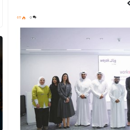
611
0