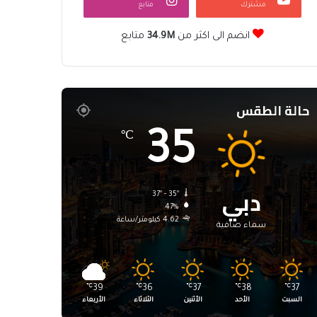
مشترك
متابع
انضم الى اكثر من
34.9M
متابع
حالة الطقس
35
℃
دبي
37º - 35º
47%
4.62 كيلومتر/ساعة
سماء صافية
℃
39
℃
36
℃
37
℃
38
℃
37
السبت
الأحد
الأثنين
الثلاثاء
الأربعاء