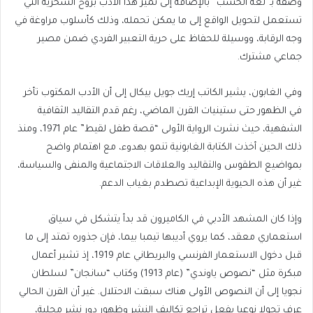
وصفه بـ”لغة الخشب” بالإضافة إلى تميز هذا الأدب بروح السخرية التي
تستعمل لتحويل الواقع إلى ما يمكن تحمله، وذلك كأسلوب مراوغة في
وجه الرقابة، ووسيلة للحفاظ على حرية التعبير الفردي ضمن مصير
جماعي مشترك.
وفي الغابون، يشير الكاتب إريك جويل بيكال إلى أن الأدب المكتوب تأخر
في الظهور حتى ستينيات القرن الماضي، رغم قدم التقاليد الثقافية
الشفهية، حيث نشرت الرواية الأولى “قصة طفل لقيط” عام 1971، ومنذ
ذلك الحين أخذت الكتابة الغابونية تنمو بهدوء، مع اهتمام واضح
بمواضيع الطقوس والتقاليد والعلاقات الاجتماعية والمنفى والسياسة،
غير أن هذه الحيوية الإبداعية تصطدم بغياب الدعم.
وإذا كان المشهد الأدبي في الكاميرون قد بدأ يتشكل في سياق
استعماري معقد، كما يروي أديبها تيمبا بيما، فإن جذوره تمتد إلى ما
قبل دخول الاستعمار الفرنسي والبريطاني عام 1919، إذ تشير أعمال
مبكرة مثل “نصوص ياوندي” (عام 1913) وكتاب “سانجان” لسلطان
نجويا إلى أن النصوص الأولى هناك سبقت الاحتلال. غير أن القرن الحالي
عرف تحولا نوعيا بفعل تراجع تكاليف النشر وظهور دور نشر محلية،