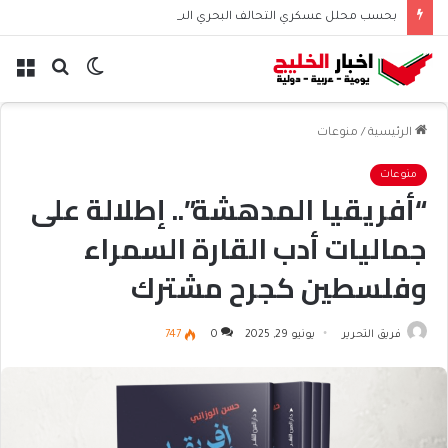
بحسب محلل عسكري التحالف البحري السعودي يعزز أمن الملاحة الإقليمية والدولية
الوضع
بحث
الق
المظلم
عن
الرئيسية
/
منوعات
منوعات
“أفريقيا المدهشة”.. إطلالة على
جماليات أدب القارة السمراء
وفلسطين كجرح مشترك
فريق التحرير
يونيو 29, 2025
0
747