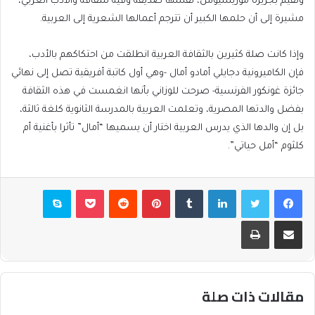
وتقيم بجزيرة موريشيوس، نفسها صديقة وفية للثقافة والأدب العربي،
مشيرة إلى أن حلمها الكبير أن تترجم أعمالها الشعرية إلى العربية.
وإذا كانت صلة كثيرين بالثقافة العربية انطلقت من احتكاكهم بالأدب،
فإن الكاميرونية دجايلي أمادو أمال -وهي أول كاتبة أفريقية تصل إلى نهائي
جائزة غونكور الفرنسية- صرحت للوزاني بأنها انغمست في هذه الثقافة
بفضل والدتها المصرية، وتعلمت العربية بالمدرسة الثانوية كلغة ثالثة،
بل إن والدها الذي يدرس العربية اختار أن يسميها “أمال” تأثرا بأغنية أم
كلثوم “أمل حياتي”.
فيسبوك
تويتر
لينكدإن
بينتيريست
بوكيت
سكايب
مشاركة عبر البريد
طباعة
مقالات ذات صلة