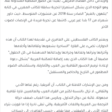
والإبداعي داخل الفضاء الأفريقي، بعيدا عن الصور النمطية المتداولة عنه،
وهو التوجه الذي يشكل استمرارا لتجربة سابقة للكاتب المغربي في كتابه
“يتلهون بالغيم” الصادر سنة 2018 عن منشورات المتوسط، حيث حاور
شعراء من 17 بلدا غير عربي، كاشفا عن تجربة فريدة في الإنصات لصوت
الآخر.
ويعتبر الكاتب الفلسطيني علي العامري في تقديمه لهذا الكتاب أن هذه
الحوارات تضيء على القارة “الساحرة بشعوبها وثقافاتها وأحلامها
وأحزانها وتراثها ولغاتها وجراحها وإبداعاتها المدهشة في كل الحقول”
مضيفا أن هذا الكتاب الذي يعد إضافة للمكتبة العربية “يشكل دعوة
لإعادة ترميم الجسور الثقافية بين العرب والأفارقة، واستكشاف الضوء
المطمور في التاريخ والحاضر والمستقبل”.
ومن بين الإشارات اللافتة في الكتاب، أن أفريقيا، رغم غناها الأدبي
والثقافي، لا تزال بالنسبة لكثير من القراء العرب والعالميين قارة ثقافية
مجهولة، غائبة عن دوائر التداول، ويكرس هذا الغياب ضعف حركة
الترجمة بين العربية واللغات الأفريقية، والتي تبقى نادرة إذا ما قورنت بثراء
النتاج الأدبي في الضفتين، مما يفضي -حسب العامري- إلى خسارات