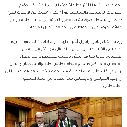
الجماعية بأشكالها الأكثر فظاعة” مؤكدا أن دور الكاتب في خضم
الصراعات الاجتماعية والسياسية هو أن يكون “صوت من لا صوت لهم”
وذلك بأن يسلط الضوء بشجاعة على الجرائم التي يرغب الظالمون في
إخفائها، حرصا على “الحفاظ على الحقيقة للأجيال القادمة”.
ويعيد الشاعر ناثان ترانترال أسباب ارتباط وتعاطف كتاب جنوب أفريقيا
مع مآسي الفلسطينيين إلى أن البلد عانى هو الآخر من الفصل
العنصري، تماما كما هو الشأن بالنسبة لفلسطين، مما يجعل
المثقفين فيها أكثر حساسية تجاه مظاهر الظلم والاستعمار، وبالتالي
يرون في فلسطين مرآة لمعاناة مشابهة عاشتها شعوبهم، مشيرا إلى
أن وعيه السياسي والاجتماعي نشأ انطلاقا من محنة الشعب
الفلسطيني.