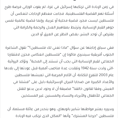
في زمن الإبادة التي ترتكبها إسرائيل في غزة، لم يفوت الوزاني فرصة طرح
أسئلة تهم القضية الفلسطينية، فجاءت معظم الإجابات لتعكس أن
فلسطين ليست مجرد قضية محلية أو عربية، وإنما قضية عالمية تمس
جوهر القيم الإنسانية، وترتبط بمفاهيم العدل والرحمة والكرامة التي
يفترض أن توحد البشر، بغض النظر عن العرق أو الدين.
ففي سياق إجابتها عن سؤال “ماذا تعني لك فلسطين؟” تقول الشاعرة
الجنوب أفريقية سيندوي ماكونا إن “فلسطين انعكاس محزن لافتقارنا
الجماعي لقيم الإنسانية التي يجب أن تستند إلى المحبة”. وتؤكد الروائية
-التي ولدت سنة 1942 وتقلدت عدة مناصب أممية قبل عودتها إلى بلادها
عام 2003 للتفرغ للكتابة- أن الآلام المرعبة التي تعيشها فلسطين
والأعداد الكبيرة من ضحايا النيران الإسرائيلية دليل على “فشلنا في
العيش وفقا لقانون خالقنا” مضيفة أن لا وجود لدين يدعو للقتل
الجماعي للأطفال والأبرياء والنساء والمسنين غير المسلحين.
وبدوره يعتبر مواطنها شابير بانوبهاي، وهو ينحدر من عائلة مسلمة، أن
فلسطين “جرحنا المشترك” وأنها “المكان الذي ترتكب فيه الإبادة