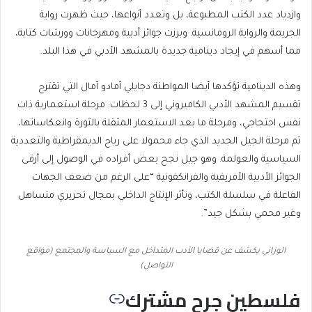
وازدياد عدد الكتب المطبوعة، بل وتعدد أنواعها، حيث ظهرت رواية
الجريمة والرواية الرومانسية. وبرزت جوائز أدبية ومهرجانات وورشات كتابة،
مما أسهم في إيجاد دينامية جديدة بالمشهد الأدبي في هذا البلد.
وهذه الدينامية تؤكدها أيضا المواطنة دجايلي أمادو أمال التي تقترح
تقسيم المشهد الأدبي الكاميروني إلى 3 لحظات: مرحلة استعمارية ذات
نفس احتجاجي، ومرحلة ما بعد الاستعمار المثقلة بالثورة وانعكاساتها،
ثم مرحلة الجيل الجديد الذي جاء محمولا على رياح الديمقراطية والتعددية
السياسية والعولمة. وهو جيل نجح بعض أفراده في الوصول إلى أرقى
الجوائز الأدبية الأفريقية والفرانكفونية “على الرغم من ضعف الجهات
الفاعلة في سلسلة الكتب، وتأثر الإنتاج الداخلي بمجال تحريري متساهل
وغير محمي بشكل جيد”.
الوزاني يكشف عن قضايا الأدب المتداخل مع السياسة والمجتمع (مواقع
التواصل)
فلسطين جرح مشترك