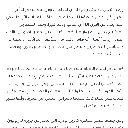
ويعد شعب مدغشقر خليطا من الثقافات، ومن بينها يظهر التأثير
العربي في بعض مناطقها الساحلية، حيث خلفت العائلات التي حلت في
البلد ابتداء من القرن الـ11 إرثا ثقافيا ودينيا كبيرا. وبهذا الصدد يبرز
الملغاشي جون لوك رهاريمننا كأحد الكتاب الذين لهم ارتباط وثيق بالأدب
العربي، إذ قرأ أعمال أبو نواس وكثير من المؤلفين الجزائريين والمغاربة
واللبنانيين المعاصرين ومنهم أمين معلوف والطاهر بن جلون ومحمد
ديب ورشيد بوجدرة.
كما تظهر السنغالية نافيساتو ضيا ضيوف باعتبارها أحد الكتاب الأفارقة
الذين كان للثقافة العربية أثر استثنائي على مسارهم الإبداعي، ويقدمها
النقاد كدينامو الجيل الجديد بالأدب السنغالي. وهي تقول إن لها ارتباطا
وثيقا بالموسيقى والسينما والكتاب والعمارة والخط العربي، مضيفة أن
كتابات عمر الخيام كانت تشدها بالمراحل المبكرة من عمرها، وأنها تعتبر
معلوف كاتبها المفضل.
ومن جهتها تعتبر الشاعرة كاثرين بودي، التي تنحدر من جزيرة لا ريونيون