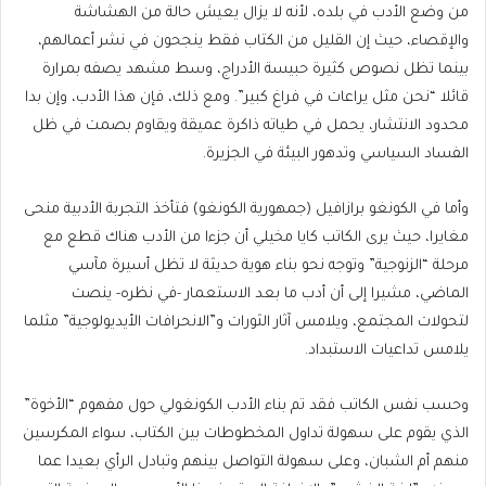
من وضع الأدب في بلده، لأنه لا يزال يعيش حالة من الهشاشة
والإقصاء، حيث إن القليل من الكتاب فقط ينجحون في نشر أعمالهم،
بينما تظل نصوص كثيرة حبيسة الأدراج، وسط مشهد يصفه بمرارة
قائلا “نحن مثل يراعات في فراغ كبير”. ومع ذلك، فإن هذا الأدب، وإن بدا
محدود الانتشار، يحمل في طياته ذاكرة عميقة ويقاوم بصمت في ظل
الفساد السياسي وتدهور البيئة في الجزيرة.
وأما في الكونغو برازافيل (جمهورية الكونغو) فتأخذ التجربة الأدبية منحى
مغايرا، حيث يرى الكاتب كايا مخيلي أن جزءا من الأدب هناك قطع مع
مرحلة “الزنوجية” وتوجه نحو بناء هوية حديثة لا تظل أسيرة مآسي
الماضي، مشيرا إلى أن أدب ما بعد الاستعمار -في نظره- ينصت
لتحولات المجتمع، ويلامس آثار الثورات و”الانحرافات الأيديولوجية” مثلما
يلامس تداعيات الاستبداد.
وحسب نفس الكاتب فقد تم بناء الأدب الكونغولي حول مفهوم “الأخوة”
الذي يقوم على سهولة تداول المخطوطات بين الكتاب، سواء المكرسين
منهم أم الشبان، وعلى سهولة التواصل بينهم وتبادل الرأي بعيدا عما