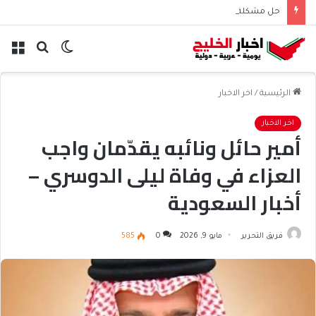
حل مشكلة تسجيل الدخول إلى منصة مدرستي | أشهر المشكلات والحلول
الوضع
بحث
الق
المظلم
عن
الرئيسية
/
اخر الاخبار
اخر الاخبار
أمير حائل ونائبه يقدّمان واجب
العزاء في وفاة ليلى الدوسري –
أخبار السعودية
فريق التحرير
مايو 9, 2026
0
585