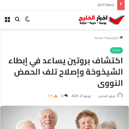
رسوم الحوثيين على باب المندب تعيد حسابات مخاطر الملاحة
الوضع
بحث
الق
المظلم
عن
الرئيسية
/
صحة
صحة
اكتشاف بروتين يساعد في إبطاء
الشيخوخة وإصلاح تلف الحمض
النووي
فريق التحرير
يونيو 21, 2025
0
729