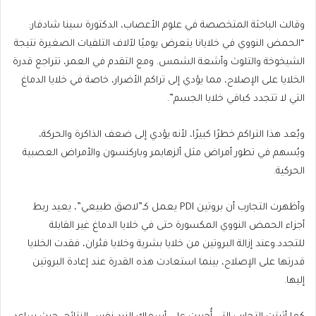
وقالت الباحثة المتخصصة في علوم الأعصاب، الدكتورة سينا شادفار:
“الحمض النووي في خلايانا يتعرض يوميًا لآلاف التلفيات الصغيرة نتيجة
الشيخوخة والتلوث وأشعة الشمس. ومع التقدم في العمر، تتراجع قدرة
الخلايا على الإصلاح، مما يؤدي إلى تراكم الأضرار، خاصة في خلايا الدماغ
التي لا تتجدد كباقي خلايا الجسم”.
ويُعد هذا التراكم خطرًا كبيرًا، لأنه يؤدي إلى ضعف الذاكرة والحركة،
ويُسهم في تطور أمراض مثل ألزهايمر وباركنسون والأمراض العصبية
الحركية.
وأظهرت التجارب أن بروتين PDI يعمل كـ”لاصق طبيعي”، يعيد ربط
أجزاء الحمض النووي المكسورة حتى في خلايا الدماغ غير القابلة
للتجدد.وعند إزالة البروتين من خلايا بشرية وخلايا فئران، فقدت الخلايا
قدرتها على الإصلاح، بينما استعادت هذه القدرة عند إعادة البروتين
إليها.