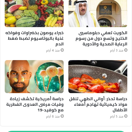
الكويت تعفي دبلوماسيي
خبراء يوصون بخضراوات وفواكه
الخليج وتسع دول من رسوم
غنية بالبوتاسيوم لضبط ضغط
الرعاية الصحية والأدوية
الدم
منذ 3 أيام
منذ 4 أيام
دراسة تحذر: أواني الطهي تنقل
دراسة أمريكية تكشف زيادة
مواد كيميائية تهاجم أمعاء
وفيات مرضى العدوى الفطرية
الأطفال
مع كوفيد-19
منذ 5 أيام
منذ 6 أيام