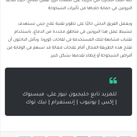
كما أثبتت التجارب التي أُجريت على أسماك الزرد نفس النتائج، حيث ساعد
البروتين في حماية خلاياها من تأثيرات الشيخوخة.
ويعمل الفريق البحثي حاليًا على تطوير تقنية علاج جيني تستهدف
تنشيط عمل هذا البروتين في مناطق محددة من الدماغ، باستخدام
تقنيات مشابهة لتلك المستخدمة في لقاحات كورونا. ويأمل الباحثون أن
تفتح هذه الطريقة المجال أمام علاجات فعالة قد تسهم في الوقاية من
أمراض الشيخوخة أو إبطاء تقدمها بشكل كبير.
للمزيد تابع خليجيون نيوز على: فيسبوك
| إكس | يوتيوب | إنستغرام | تيك توك
فيسبوك
تويتر
لينكدإن
بينتيريست
بوكيت
سكايب