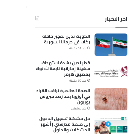
اخر الاخبار
الكويت تدين تفجير حافلة
ركاب في جرمانا السورية
منذ 54 دقيقة
قطر تدين بشدة استهداف
سفينة إماراتية تابعة لأدنوك
بمضيق هرمز
منذ 60 دقيقة
الصحة العالمية تراقب القراد
في أوروبا بعد رصد فيروس
بوربون
منذ ساعتين
حل مشكلة تسجيل الدخول
إلى منصة مدرستي | أشهر
المشكلات والحلول