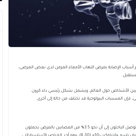
 أسباب الإصابة بمرض التهاب الأمعاء المزمن لدى بعض المرضى،
مستقبل.
ملايين الأشخاص حول العالم، ويشمل بشكل رئيسي داء كرون
، فإن المسببات البيولوجية قد تختلف من حالة إلى أخرى.
ووفقًا للدراسة المنشورة في مجلة «نيو إنغلاند الطبية»، توصل الباحثون إلى أن نحو 3.5% من المصابين بالمرض يحملون
أجسامًا مضادة ذاتية تستهدف بروتينًا مضادًا للالتهاب يُعرف باسم «إنترلوكين-10» (IL-10)، وهو أحد العناصر الأساسية التي