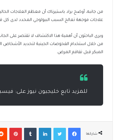
من جانبه، أوضح براد باستيرناك أن معظم العلاجات الحالي
علاجات موجهة تعالج السبب البيولوجي المحدد لدى كل ف
ويرى الباحثون أن أهمية هذا الاكتشاف لا تقتصر على ال
من خلال استخدام الفحوصات الجينية لتحديد الأشخاص ال
المبكر قبل تفاقم المرض.
للمزيد تابع خليجيون نيوز على: فيس
فيسبوك
تويتر
لينكدإن
بينتير
شاركها