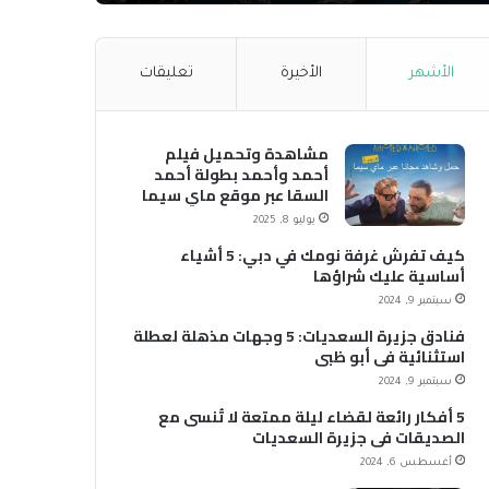
الأشهر
الأخيرة
تعليقات
مشاهدة وتحميل فيلم
أحمد وأحمد بطولة أحمد
السقا عبر موقع ماي سيما
MyCima (وي سيما WeCima)
يوليو 8, 2025
كيف تفرش غرفة نومك في دبي: 5 أشياء
أساسية عليك شراؤها
سبتمبر 9, 2024
فنادق جزيرة السعديات: 5 وجهات مذهلة لعطلة
استثنائية في أبو ظبي
سبتمبر 9, 2024
5 أفكار رائعة لقضاء ليلة ممتعة لا تُنسى مع
الصديقات في جزيرة السعديات
أغسطس 6, 2024