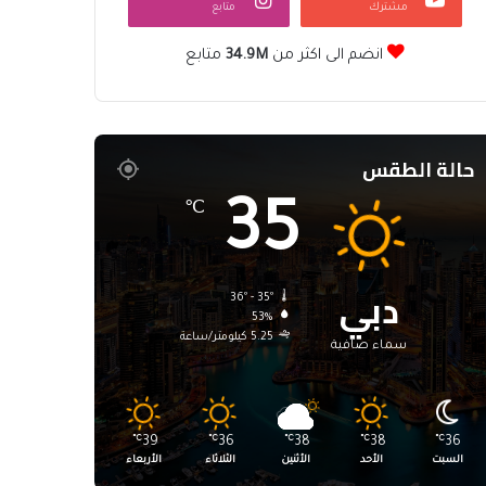
مشترك
متابع
انضم الى اكثر من
34.9M
متابع
حالة الطقس
35
℃
دبي
36º - 35º
53%
5.25 كيلومتر/ساعة
سماء صافية
℃
39
℃
36
℃
38
℃
38
℃
36
السبت
الأحد
الأثنين
الثلاثاء
الأربعاء