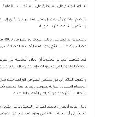
تساعد الجسم على السيطرة على الاستجابات الالتهابية.
وأوضح الباحثون أن تعطيل عمل هذا البروتين يؤدي إلى 
واستمرار نشاطه لفترات طويلة.
واعتم
مصاب. وأظهرت النتائج وجود هذه الأجسام المضادة لدى 173 مريضًا، في حين كانت شبه معدومة لدى الأشخاص الأصحاء.
كما كشفت التجارب المخبرية أن الخلايا المناعية التي ت
انخفاضًا ملحوظًا في مستويات «إنترلوكين-10»، بالتزامن مع تنشيط واضح للعمليات الالتهابية.
الأجسام المضادة مقارنة بغيرهم. ويُعرف هذا المتغير بأنه أ
والحالات الأكثر حدة من أمراض الأمعاء الالتهابية.
وقال هولم أوليغ إن تحديد العوامل المسؤولة عن تكوي
مشيرًا إلى أن نسبة 3.5% تعني وجود عدد كبير من المرضى المتأثرين بهذه الآلية على مستوى العالم.