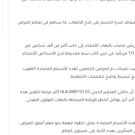
إضعاف قدرة الجسم على كبح الالتهاب، ما يساهم في تفاقم المرض
دت الدراسة على تحليل عينات دم لأكثر من 4900 مريض مصاب بالتهاب الأمعاء، إلى جانب أكثر من ألف شخص غير
عرضت لعينات دم المرضى الحاملين لهذه الأجسام المضادة أظهرت
وأشارت النتائج إلى دور محتمل للعوامل الوراثية، حيث تبين أن حاملي المتغير الجيني HLA-DRB1*01:03 أكثر عرضة لتكوين هذه
حد أبرز عوامل الخطر الوراثية المرتبطة بالتهاب القولون التقرحي
ن هذه الأجسام المضادة يمثل خطوة مهمة نحو فهم أعمق للمرض،