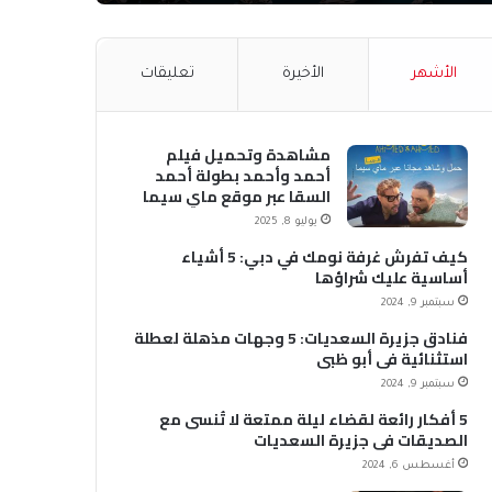
الأشهر
الأخيرة
تعليقات
مشاهدة وتحميل فيلم
أحمد وأحمد بطولة أحمد
السقا عبر موقع ماي سيما
MyCima (وي سيما WeCima)
يوليو 8, 2025
كيف تفرش غرفة نومك في دبي: 5 أشياء
أساسية عليك شراؤها
سبتمبر 9, 2024
فنادق جزيرة السعديات: 5 وجهات مذهلة لعطلة
استثنائية في أبو ظبي
سبتمبر 9, 2024
5 أفكار رائعة لقضاء ليلة ممتعة لا تُنسى مع
الصديقات في جزيرة السعديات
أغسطس 6, 2024