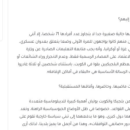
إليهم؟
٭ كنت على تواصل مستمر مع الجالية البلجيكية هنا، رغم أنها جالية صغيرة جدا لا يتجاوز عدد أفرادها 71 شخصا، إلا أنني
 منهم كانوا يواجهون للمرة الأولى وضعا يتعلق بعدوان عسكري،
زة أو أوكرانيا، وأنه يجب متابعة التعليمات الصادرة عن وزارة
لاعتماد على المصادر الرسمية فقط، وعدم الانجرار وراء الشائعات أو
ومعظم البلجيكيين بقوا في الكويت، باستثناء شخصين أو ثلاثة غادروا
الرسالة الأساسية هي «البقاء في أماكن الإقامة».
ث ماضيها، وحاضرها، وآفاقها المستقبلية؟
من بلجيكا والكويت يوليان أهمية كبيرة للديبلوماسية متعددة
لى القواعد، خصوصا في ظل الأوضاع الجيوسياسية الراهنة، وتعد
ا دول كبرى، وهو ما يدفعهما إلى تبني سياسة خارجية تقوم على
ور «صانعي التوافقات»، وهذا من أجمل ما يميز بلدينا، لذلك أرى