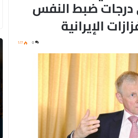
ى درجات ضبط النفس
زازات الإيرانية
577
0