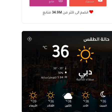
مشترك
متابع
انضم الى اكثر من
34.9M
متابع
حالة الطقس
36
℃
دبي
36º - 35º
50%
5.84 كيلومتر/ساعة
سماء صافية
℃
39
℃
36
℃
38
℃
38
℃
36
السبت
الأحد
الأثنين
الثلاثاء
الأربعاء