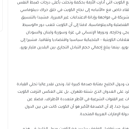
 مع الكويت التي أدارت الأزمة بحكمة وتحلت بأعلى درجات ضبط النفس
ي لقاء خاص مع «الأنباء» إلى نجاح الكويت في خلق حراك ديبلوماسي
يكة في مواجهة وإدانة الاعتداءات غير المبررة، مشيدا بالتنسيق
القنصلية والديبلوماسية، لافتا إلى أن الكويت تلعب دور «الوسيط
ي وخارجه، ودورها الإنساني في غزة وسورية ولبنان والسودان
علاقات الكويتية – البلجيكية سياسيا واقتصاديا وثقافيا، مشيرا إلى
رو، بينما يبلغ إجمالي حجم التبادل التجاري بين البلدين مليار يورو،
يت ودول الخليج بمثابة صدمة كبيرة لنا، ونحن نقدر عاليا تحلي القيادة
د على العدوان الذي شنته طهران، بل على العكس التزمت الكويت
ات عبر القنوات الشرعية في الأطر متعددة الأطراف، فضلا عن
ة جدا، إلا أن الصدمة الأكبر هو أن الكويت كانت من بين الدول
دولة الإمارات العربية المتحدة.