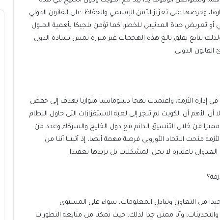
اهنة، وستواصل الوقوف يدا بيد مع الكويت ودول الخليج في هذه
رها، وحرصها على تعزيز الأمن الإقليمي والحفاظ على القانون الدولي
ي أو تعريض حياة المدنيين للخطر، كما تؤمن بلجيكا بأهمية الحلول
ولذلك نتابع بقلق بالغ هذه الهجمات غير مبررة تمس سيادة الدول
القانون الدولي.
إدارة الأزمة، واعتمدت نهجا ديبلوماسيا متوازنا يهدف إلى خفض
أن الأهم أن الكويت لم تنجر إلى لعبة الاستفزازات التي حاول النظام
 مميزا من خلال التنسيق الدائم مع دول الخليج والشركاء وعدد من
زمة منحت الاتحاد الأوروبي فرصة مهمة أيضا، إذ أثبتنا أننا من
العدوان باعتباره لا يحل المشكلات بل يزيدها تعقيدا.
زمة؟
جيدا من التعاون وتبادل المعلومات، سواء على المستوى
 والتحديثات، وأنا ممتن جدا لذلك، حيث تمكنا من متابعة التطورات