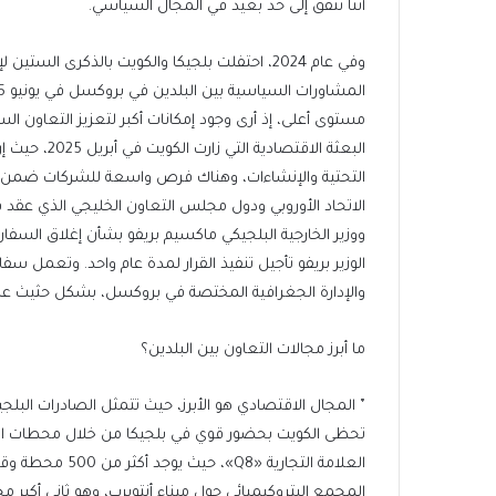
أننا نتفق إلى حد بعيد في المجال السياسي.
وفي عام 2024، احتفلت بلجيكا والكويت بالذكرى ا
مستوى أعلى، إذ أرى وجود إمكانات أكبر لتعزيز التعاون الس
البعثة الاقت
ووزير الخارجية البلجيكي ماكسيم بريفو بشأن إغلاق السفار
الوزير بريفو تأجيل تنفيذ القرار لمدة عام واحد. وتعمل سف
والإدارة الجغرافية المختصة في بروكسل، بشكل حثيث على 
ما أبرز مجالات التعاون بين البلدين؟
٭ المجال الاقتصادي هو الأبرز، حيث تتمثل الصادرات البلجيكي
تحظى الكويت بحضور قوي في بلجيكا من خلال محطات الو
العلامة التجارية
المجمع البتروكيميائي حول ميناء أنتويرب، وهو ثاني أكبر 