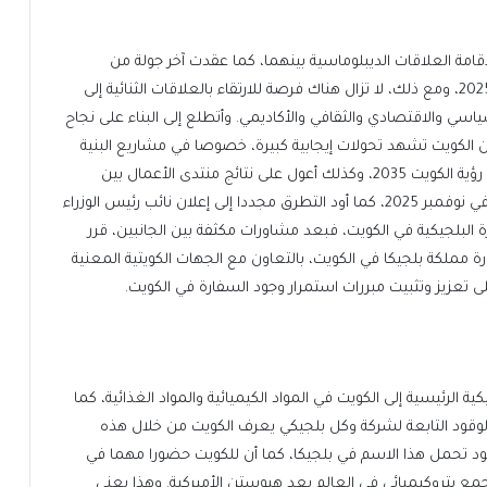
لستين لإقامة العلاقات الديبلوماسية بينهما، كما عقدت آخر جولة من
المشاورات السياسية بين البلدين في بروكسل في يونيو 2025، ومع ذلك، لا تزال هناك فرصة للارتقاء بالعلاقات الثنائية إلى
ياسي والاقتصادي والثقافي والأكاديمي. وأتطلع إلى البناء على نجاح
صادية التي زارت الكويت في أبريل 2025، حيث إن الكويت تشهد تحولات إيجابية كبيرة، خصوصا في مشاريع البنية
التحتية والإنشاءات، وهناك فرص واسعة للشركات ضمن رؤية الكويت 2035، وكذلك أعول على نتائج منتدى الأعمال بين
الاتحاد الأوروبي ودول مجلس التعاون الخليجي الذي عقد في نوفمبر 2025، كما أود التطرق مجددا إلى إعلان نائب رئيس الوزراء
ة البلجيكية في الكويت، فبعد مشاورات مكثفة بين الجانبين، قرر
ارة مملكة بلجيكا في الكويت، بالتعاون مع الجهات الكويتية المعنية
تعزيز وتثبيت مبررات استمرار وجود السفارة في الكويت.
ة الرئيسية إلى الكويت في المواد الكيميائية والمواد الغذائية، كما
قود التابعة لشركة وكل بلجيكي يعرف الكويت من خلال هذه
 «Q8»، حيث يوجد أكثر من 500 محطة وقود تحمل هذا الاسم في بلجيكا، كما أن للكويت حضورا مهما في
مجمع بتروكيميائي في العالم بعد هيوستن الأميركية. وهذا يعني