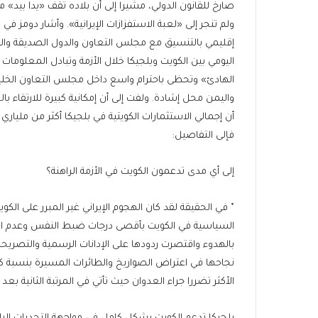
صارخ للقانون الدولي، مشيرا إلى أن بلاده تقف «يدا بيد»
ولم تنجر إلى «لعبة الاستفزازات الإيرانية». وأشار دومز ف
إقليمي بالتنسيق مع مجلس التعاون والدول الصديقة والشر
اليومي بين الكويت وبلجيكا خلال الأزمة وتبادل المعلومات 
الهادئ» وتحظى باحترام واسع داخل مجلس التعاون الخليج
واليمن محل إشادة. ولفت إلى أن إمكانية كبيرة للارتقاء بال
أن إجمالي الاستثمارات الكويتية في بلجيكا أكثر من ملياري يو
فإلى التفاصيل:
إلى أي مدى تدعمون الكويت في الأزمة الراهنة؟
٭ في الحقيقة لقد كان الهجوم الإيراني غير المبرر على الكو
السياسية في الكويت بأقصى درجات ضبط النفس وعدم الر
بالهدوء واقتصرت ردودها على الإدانات الرسمية والتصريح
نجاحها في اعتراض الصواريخ والطائرات المسيرة بنسبة كبير
الأكثر تضررا جراء العدوان حيث تأتي في المرتبة الثانية بعد 