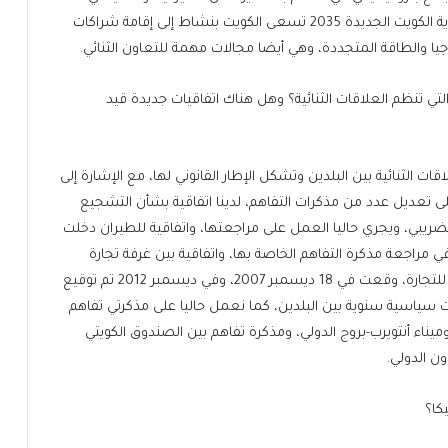
فرص عمل واستثمارات مستمرة في بلجيكا. وفي إطار رؤية الكويت الجديدة 2035 تسعى الكويت بنشاط إلى إقامة شراكات
جيا والطاقة المتجددة، وهي أيضا مجالات مهمة للتعاون الثنائي.
تي تنظم العلاقات الثنائية؟ وهل هناك اتفاقيات جديدة قيد
قات الثنائية بين البلدين وتشكل الإطار القانوني لها، مع الإشارة إلى
على تعديل عدد من مذكرات التفاهم، لدينا اتفاقية بشأن التشجيع
 الضريبي، ويجري حاليا العمل على مراجعتها، واتفاقية للطيران دخلت
سمبر 2004، كما يجري النظر في مراجعة مذكرة التفاهم الخاصة بها، واتفاقية بين غرفة تجارة
وصناعة الكويت والغرفة العربية البلجيكية اللوكسمبورغية للتجارة، وقعت في 18 ديسمبر 2007، وفي ديسمبر 2012 تم توقيع
 سياسية سنوية بين البلدين، كما نعمل حاليا على مذكرتي تفاهم
يناء أنتويرب-بروج الدولي، ومذكرة تفاهم بين الصندوق الكويتي
ون الدولي.
كا؟