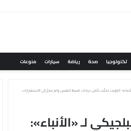
درستي | طريقة التسجيل لأول مرة
تكنولوجيا
صحة
رياضة
سيارات
منوعات
«الأنباء»: الكويت تحلّت بأعلى درجات ضبط النفس ولم تنجرّ إلى الاستفزازات
بالفيديو.. السفير البلجيكي لـ «الأنباء»: