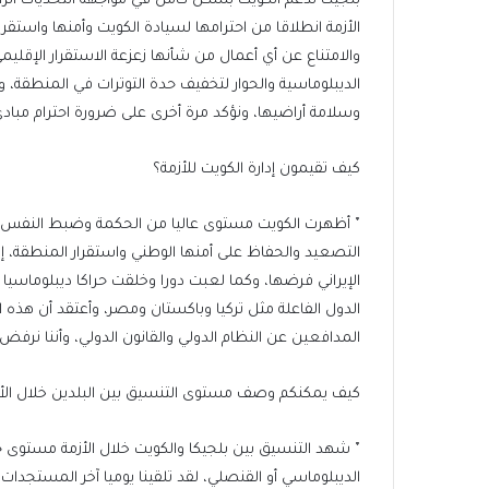
بلجيكا تدعم الكويت بشكل كامل في مواجهة التحديات الر
الأزمة انطلاقا من احترامها لسيادة الكويت وأمنها واستقرا
والامتناع عن أي أعمال من شأنها زعزعة الاستقرار الإقليم
الديبلوماسية والحوار لتخفيف حدة التوترات في المنطقة، 
وسلامة أراضيها، ونؤكد مرة أخرى على ضرورة احترام مبادئ 
كيف تقيمون إدارة الكويت للأزمة؟
٭ أظهرت الكويت مستوى عاليا من الحكمة وضبط النفس في 
التصعيد والحفاظ على أمنها الوطني واستقرار المنطقة، إلا 
الإيراني فرضها، وكما لعبت دورا وخلقت حراكا ديبلوماسيا
الدول الفاعلة مثل تركيا وباكستان ومصر، وأعتقد أن هذه الأ
المدافعين عن النظام الدولي والقانون الدولي، وأننا نرفض 
كيف يمكنكم وصف مستوى التنسيق بين البلدين خلال الأ
٭ شهد التنسيق بين بلجيكا والكويت خلال الأزمة مستوى 
الديبلوماسي أو القنصلي، لقد تلقينا يوميا آخر المستجدات