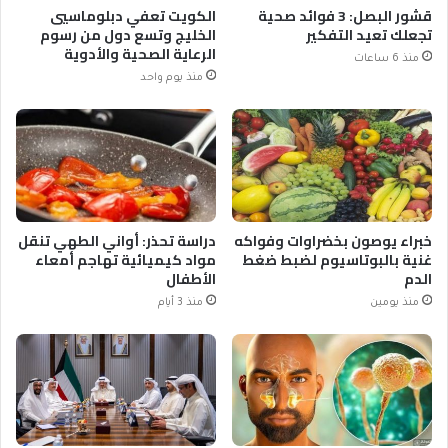
قشور البصل: 3 فوائد صحية
الكويت تعفي دبلوماسيي
تجعلك تعيد التفكير
الخليج وتسع دول من رسوم
الرعاية الصحية والأدوية
منذ 6 ساعات
منذ يوم واحد
خبراء يوصون بخضراوات وفواكه
دراسة تحذر: أواني الطهي تنقل
غنية بالبوتاسيوم لضبط ضغط
مواد كيميائية تهاجم أمعاء
الدم
الأطفال
منذ يومين
منذ 3 أيام