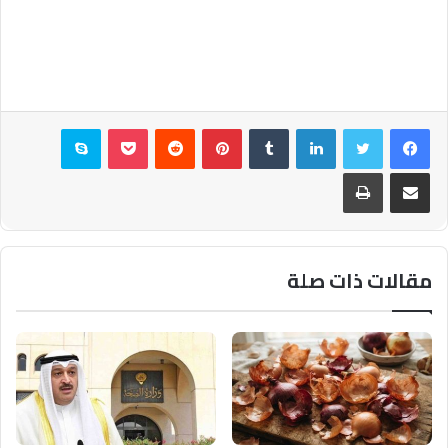
فيسبوك
تويتر
لينكدإن
بينتيريست
بوكيت
سكايب
مشاركة عبر البريد
طباعة
مقالات ذات صلة