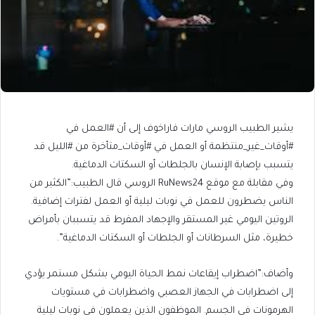
يشير الطبيب الروسي مارات فاراخوف إلى أن #العمل في
#أوقات_غير_منتظمة أو العمل في #أوقات_متأخرة من #الليل قد
يتسبب بإصابة الإنسان بالجلطات أو السكتات الدماغية.
وفي مقابلة مع موقع RuNews24 الروسي قال الطبيب:”الكثير من
الناس يضطرون للعمل في نوبات ليلية أو العمل لفترات إضافية.
الروتين اليومي غير المستقر والإجهاد المفرط قد يتسببان بأمراض
خطيرة، مثل السرطانات أو الجلطات أو السكتات الدماغية”.
وأضاف:”اضطراب إيقاعات نمط الحياة اليومي بشكل مستمر يؤدي
إلى اضطرابات في الجهاز العصبي واضطرابات في مستويات
الهرمونات في الجسم. الموظفون الذين يعملون في نوبات ليلية