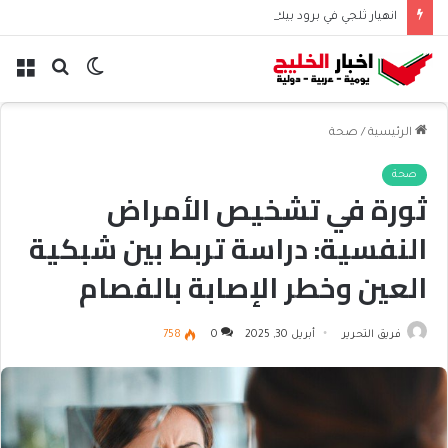
انهيار ثلجي في برود بيك يودي بحياة نظيرة الحارثي وبورجا
الوضع
بحث
الق
المظلم
عن
الرئيسية
/
صحة
صحة
ثورة في تشخيص الأمراض
النفسية: دراسة تربط بين شبكية
العين وخطر الإصابة بالفصام
فريق التحرير
أبريل 30, 2025
0
758