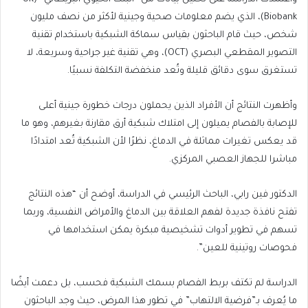
Biobank)، الذي يضم معلومات صحية وجينية لأكثر من نصف مليون
شخص، حيث قام الباحثون بقياس سماكة الشبكية باستخدام تقنية
التصوير المقطعي البصري (OCT)، وهي تقنية غير جراحية وسريعة، لا
تستغرق سوى دقائق قليلة وتُعد منخفضة التكلفة نسبيًا.
وأظهرت النتائج أن الأفراد الذين يحملون درجات خطورة جينية أعلى
للإصابة بالفصام يميلون إلى امتلاك شبكية أرق مقارنة بغيرهم، وهو ما
قد يعكس تغيرات مماثلة في الدماغ، نظرًا لأن الشبكية تُعد امتدادًا
مباشرا للجهاز العصبي المركزي.
الدكتور فين رابي، الباحث الرئيسي في الدراسة، أوضح أن “هذه النتائج
تفتح نافذة جديدة لفهم العلاقة بين الدماغ والأمراض النفسية، وربما
تسهم في تطوير أدوات تشخيصية مبكرة يمكن استخدامها في
فحوصات روتينية للعين”.
الدراسة لم تكتف بربط الفصام بسمك الشبكية فحسب، بل دعمت أيضًا
ما يُعرف بـ”فرضية الالتهاب” في تطور هذا المرض، حيث وجد الباحثون