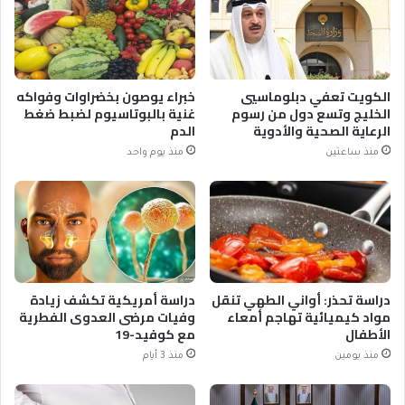
الكويت تعفي دبلوماسيي
خبراء يوصون بخضراوات وفواكه
الخليج وتسع دول من رسوم
غنية بالبوتاسيوم لضبط ضغط
الرعاية الصحية والأدوية
الدم
منذ ساعتين
منذ يوم واحد
دراسة تحذر: أواني الطهي تنقل
دراسة أمريكية تكشف زيادة
مواد كيميائية تهاجم أمعاء
وفيات مرضى العدوى الفطرية
الأطفال
مع كوفيد-19
منذ يومين
منذ 3 أيام