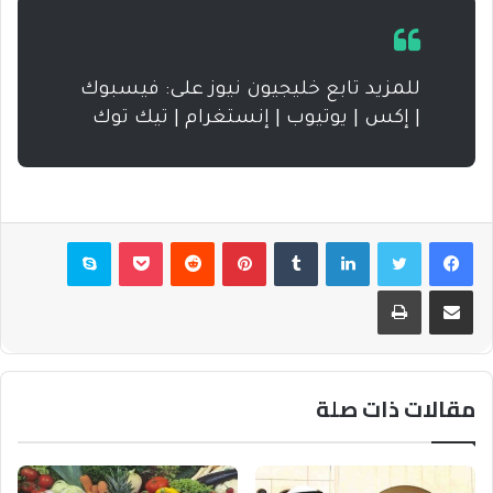
للمزيد تابع خليجيون نيوز على: فيسبوك
| إكس | يوتيوب | إنستغرام | تيك توك
فيسبوك
تويتر
لينكدإن
بينتيريست
بوكيت
سكايب
مشاركة عبر البريد
طباعة
مقالات ذات صلة