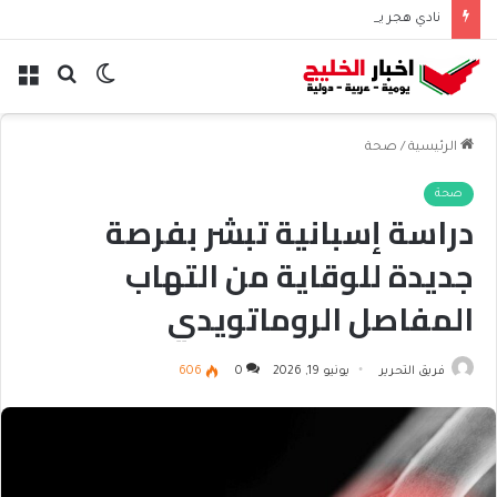
نادي هجر يعلن التعاقد مع المدافع الجزائري “أيوب دربال”
الوضع
بحث
الق
المظلم
عن
الرئيسية
/
صحة
صحة
دراسة إسبانية تبشر بفرصة
جديدة للوقاية من التهاب
المفاصل الروماتويدي
فريق التحرير
يونيو 19, 2026
0
606