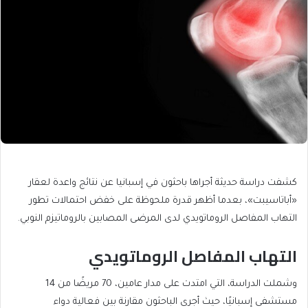
كشفت دراسة حديثة أجراها باحثون في إسبانيا عن نتائج واعدة لعقار
«أباتاسيبت»، بعدما أظهر قدرة ملحوظة على خفض احتمالات تطور
التهاب المفاصل الروماتويدي لدى المرضى المصابين بالروماتيزم النوبي.
التهاب المفاصل الروماتويدي
وشملت الدراسة، التي امتدت على مدار عامين، 70 مريضًا من 14
مستشفى إسبانيًا، حيث أجرى الباحثون مقارنة بين فعالية دواء