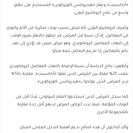
«أباتاسيبت» وعقار «هيدروكسي كلوروكوين» المستخدم على نطاق
واسع في علاج الروماتيزم النوبي.
ويُعرف الروماتيزم النوبي بأنه مرض يسبب نوبات متكررة من الألم والتورم
في المفاصل، إلا أن نسبة من المرضى قد تتطور حالتهم بمرور الوقت
إلى التهاب المفاصل الروماتويدي، وهو مرض مزمن قد يؤدي إلى تلف
دائم بالمفاصل إذا لم يتم التعامل معه مبكرًا.
وأظهرت نتائج الدراسة أن نسبة الإصابة بالتهاب المفاصل الروماتويدي
بلغت 20% فقط بين المرضى الذين تلقوا «أباتاسيبت»، مقارنة بـ50%
لدى المرضى الذين عولجوا بـ«هيدروكسي كلوروكوين».
كما سجل المرضى الذين استخدموا العقار البيولوجي عددًا أقل من
النوبات المؤلمة، فيما بدت أعراض المرض لديهم أقل حدة مقارنة
بالمجموعة الأخرى.
وأكد الباحثون أن هذه النتائج تدعم أهمية التدخل العلاجي المبكر،