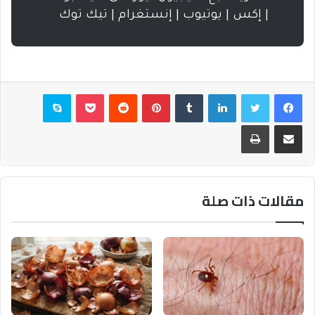
| إكس | يوتيوب | إنستغرام | تيك توك
فيسبوك
تويتر
لينكدإن
بينتيريست
بوكيت
سكايب
مشاركة عبر البريد
طباعة
مقالات ذات صلة