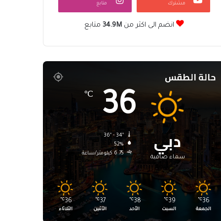
مشترك
متابع
انضم الى اكثر من
34.9M
متابع
حالة الطقس
36
℃
دبي
36º - 34º
52%
6.75 كيلومتر/ساعة
سماء صافية
℃
36
℃
37
℃
38
℃
39
℃
36
الجمعة
السبت
الأحد
الأثنين
الثلاثاء