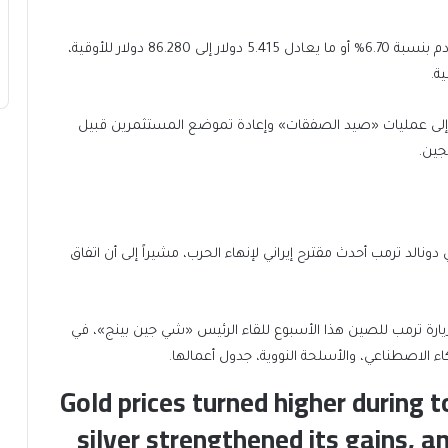
وعن الفضة، صعدت العقود الآجلة تسليم شهر يوليو القادم بنسبة 6.70% أو ما يعادل 5.415 دولار إلى 86.280 دولار للأوقية،
ع إلى عمليات «صيد الصفقات» وإعادة تموضع المستثمرين قبيل
جين.
لد ترمب أحدث مقترح إيراني لإنهاء الحرب، مشيراً إلى أن اتفاق
 زيارة ترمب للصين هذا الأسبوع للقاء الرئيس «شي جين بينج»، في
كاء الاصطناعي، والأسلحة النووية، جدول أعمالها.
Gold prices turned higher during t
silver strengthened its gains, 