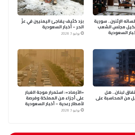
ساته الإثنين.. سورية
برَد كثيف يفاجئ اليمنيين في عزّ
يل مجلس الشعب
الحر – أخبار السعودية
خبار السعودية
يوليو 1, 2026
1 في اتفاق لبنان.. هل
«الأرصاد»: استمرار موجة الغبار
ل من المحاسبة على
على أجزاء من المملكة وفرصة
لأمطار رعدية – أخبار السعودية
يوليو 1, 2026