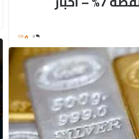
إلى 4.723 دولاراً والفضة 7% – أخبار
578
0