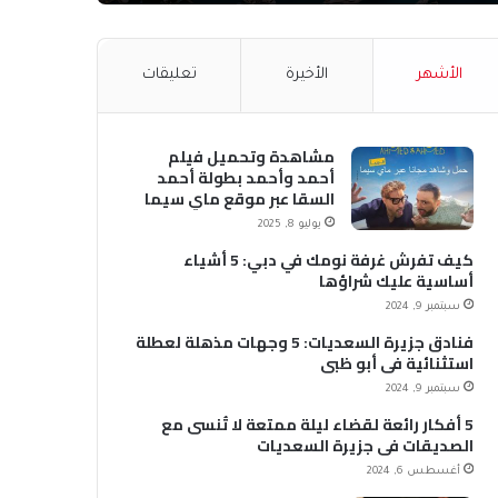
الأشهر
الأخيرة
تعليقات
مشاهدة وتحميل فيلم
أحمد وأحمد بطولة أحمد
السقا عبر موقع ماي سيما
MyCima (وي سيما WeCima)
يوليو 8, 2025
كيف تفرش غرفة نومك في دبي: 5 أشياء
أساسية عليك شراؤها
سبتمبر 9, 2024
فنادق جزيرة السعديات: 5 وجهات مذهلة لعطلة
استثنائية في أبو ظبي
سبتمبر 9, 2024
5 أفكار رائعة لقضاء ليلة ممتعة لا تُنسى مع
الصديقات في جزيرة السعديات
أغسطس 6, 2024