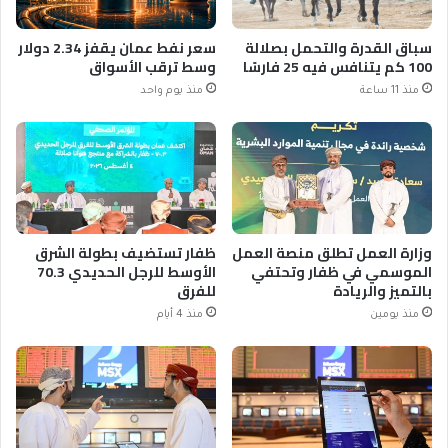
سباق القدرة والتحمل بصلالة
سعر نفط عمان يقفز 2.34 دولار
100 كم يتنافس فيه 25 فارسًا
وسط ترقب الأسواق
منذ 11 ساعة
منذ يوم واحد
وزارة العمل تطلق منصة العمل
ظفار تستضيف بطولة الشرق
الموسمي في ظفار وتحتفي
الأوسط للرجل الحديدي 70.3
بالتميز والريادة
للفرق
منذ يومين
منذ 4 أيام