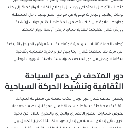
تتضمن الحملة مجموعة من الفعاليات والمواد الدعائية الموزعة عبر
منصات التواصل الاجتماعي ووسائل الإعلام التقليدية والرقمية، إلى جانب
لوحات إعلانية ومبادرات توعوية في مواقع استراتيجية داخل السلطنة
وخارجها. علاوة على ذلك، يتضمن المخطط تنظيم جولات إرشادية
وورش عمل تعليمية لتقديم سياق تاريخي أوسع لزوار المتحف.
توظف الحملة تقنيات سرد مرئية وتفاعلية لاستعراض المراحل التاريخية
التي مرت بها سلطنة عُمان، بما يتيح للزائر تجربة تعليمية وثقافية
متكاملة، ويعزز من دور المتحف كمؤسسة حاضنة للموروث الوطني.
دور المتحف في دعم السياحة
الثقافية وتنشيط الحركة السياحية
يشغل متحف عُمان عبر الزمان مكانة مهمة في منظومة السياحة
الثقافية بمحافظة مسقط وسلطنة عُمان عمومًا، إذ يضم مجموعات
تعرض مسارات التطور الحضاري والتجاري والبحري للبلاد. من ناحية
أخرى، يأتي إطلاق الحملة في إطار جهود متكاملة لتعزيز التكامل بين