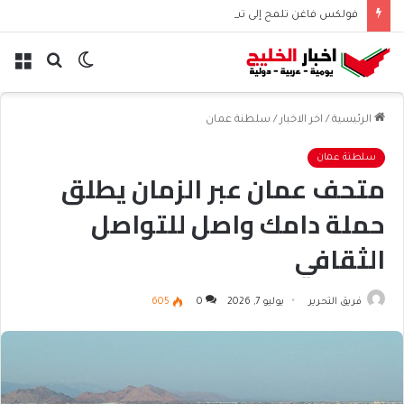
فولكس فاغن تلمح إلى تسريح 50 ألف موظف عالميًا
الوضع
بحث
الق
المظلم
عن
الرئيسية
/
اخر الاخبار
/
سلطنة عمان
سلطنة عمان
متحف عمان عبر الزمان يطلق
حملة دامك واصل للتواصل
الثقافي
فريق التحرير
يوليو 7, 2026
0
605