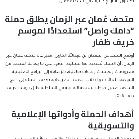
يهتمون بالتاريخ والتراث في سلطنة عُمان.
متحف عُمان عبر الزمان يطلق حملة
“دامك واصل” استعدادًا لموسم
خريف ظفار
أوضح المهندس اليقظان بن عبدالله الحارثي، مدير عام متحف عُمان عبر
الزمان، أن الحملة مُخطط لها لتسليط الضوء على ما يقدمه المتحف من
معروضات ومقتنيات وقاعات تفاعلية، بالإضافة إلى البرامج التعليمية
الموجهة للعائلات والطلاب. بحسب تصريحاته، تهدف الحملة إلى دمج
المتحف ضمن خارطة السياحة الثقافية في السلطنة خلال موسم خريف
ظفار 2026.
أهداف الحملة وأدواتها الإعلامية
والتسويقية