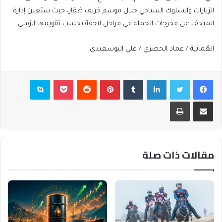
الزيارات والسلوك السياحي خلال موسم خريف ظفار، حيث ستعلن إدارة
المتحف عن مخرجات الحملة في مراحل لاحقة بحسب تقويمها الزمني.
العُمانية / عماد الحضري / علي البوسعيدي
فيسبوك
تويتر
لينكدإن
بينتيريست
بوكيت
سكايب
مشاركة عبر البريد
طباعة
مقالات ذات صلة