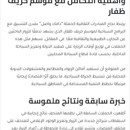
وأهمية التكامل مع موسم خريف
ظفار
يرتبط نجاح المبادرات الثقافية كحملة “دامك واصل” بمدى التنسيق مع
البرامج السياحية لموسم خريف ظفار، الذي يشهد تدفقًا للزوار الباحثين
عن التجارب الطبيعية والثقافية معًا. في المقابل، تسهم مثل هذه
الحملات في توزيع أوقات الزيارة على صعيد الدولة وتعزيز السياحة
الداخلية، بحسب قادة قطاع السياحة المحليين.
من المتوقع أن تستفيد أماكن الإيواء والمطاعم والمشغولات اليدوية
المحلية من تنشيط الحركة السياحية، ما يخلق أثرًا اقتصاديًا إيجابيًا
مرتبطًا بخطط التنمية المستدامة في المناطق السياحية.
خبرة سابقة ونتائج ملموسة
أظهرت الحملات السابقة التي نظمها المتحف نتائج إيجابية في
استقطاب شرائح جديدة من الزوار وتعزيز الوجود الإعلامي للمتحف على
مختلف المنصات. وتشير تقارير إلى زيادة ملحوظة في أعداد الزوار بعد