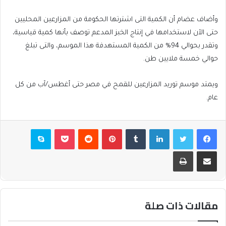
وأضاف عضام أن الكمية التى اشترتها الحكومة من المزارعين المحليين
حتى الآن لاستخدامها ⁠في إنتاج الخبز ⁠المدعم توصف بأنها كمية قياسية،
وتقدر بحوالي 94% من ⁠الكمية المستهدفة هذا الموسم، والتى تبلغ
⁠حوالي خمسة ⁠ملايين طن.
ويمتد موسم توريد المزارعين للقمح في مصر حتى أغطس/آب من كل
عام.
فيسبوك
تويتر
لينكدإن
بينتيريست
بوكيت
سكايب
مشاركة عبر البريد
طباعة
مقالات ذات صلة