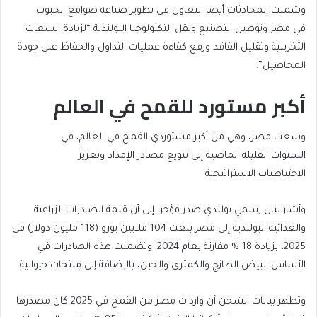
end
list
وشملت المحادثات أيضا ‌التعاون في تطوير صناعة صوامع الحبوب
of
of
في مصر وتوطين التصنيع ونقل التكنولوجيا البولندية “لزيادة السعات
list
4
التخزينية وتقليل الفاقد ورفع كفاءة عمليات التداول والحفاظ على جودة
items
المحاصيل”.
أكبر مستورد للقمح في العالم
وسعت مصر، وهي من أكبر مستوردي القمح في العالم، في
⁠السنوات القليلة الماضية إلى تنويع ⁠مصادر الإمداد وتعزيز
الاحتياطيات الاستراتيجية.
وأشار بيان رسمي بولندي صدر مؤخرا إلى أن قيمة الصادرات الزراعية
والغذائية البولندية إلى ⁠مصر بلغت 104 ملايين يورو (118 مليون دولار) في
2025، بزيادة ⁠18 % مقارنة بعام 2024. وتضمنت ⁠هذه الصادرات في
الأساس البيض الطازج والكمثرى والجبن، بالإضافة إلى منتجات حيوانية.
وتظهر بيانات الشحن أن ‌واردات مصر من القمح في 2025 كان مصدرها