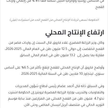
في الأساس روسيا وأوكرانيا اللتين شكلتا ‌معا ‌85 % من إجمالي واردات
القمح.
الحكومة تسعى لزيادة الإنتاج المحلي من القمح للحد من استيراده (غيتي)
ارتفاع الإنتاج المحلي
وكان ⁠وزير ⁠الزراعة المصري علاء فاروق قال السبت إن واردات ⁠مصر من
القمح انخفضت إلى ⁠حوالي 12.5 مليون طن في العام المالي 2025-2026،
مقارنة بما يصل إلى 13.2 مليون ‌طن في العام المالي السابق.
وأوضح فاروق أن الإنتاج المحلي للقمح ارتفع بأكثر من 6.5% على ⁠أساس
سنوي، ليتجاوز ⁠10 ملايين طن في السنة المالية 2025-2026.
وفي السياق ذاته قال ⁠أحمد ⁠عضام رئيس قطاع شؤون المديريات
والتعاونيات والتدريب بوزارة ⁠الزراعة المصرية لرويترز إن الحكومة اشترت
نحو ⁠4.7 مليون طن من القمح المحلي من المزارعين منذ بداية موسم
التوريد ‌الحالي في منتصف أبريل/نيسان الماضي وحتى الآن.