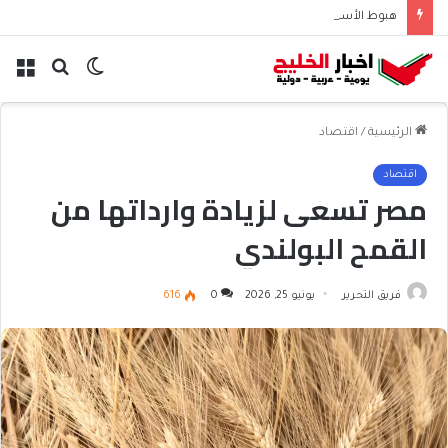
هبوط الأسهم والذهب وصعود النفط يعقّد مسار الفدرالي
الوضع
بحث
الق
المظلم
عن
الرئيسية
/
اقتصاد
اقتصاد
مصر تسعى لزيادة وارداتها من
القمح البولندي
فريق التحرير
يونيو 25, 2026
0
616