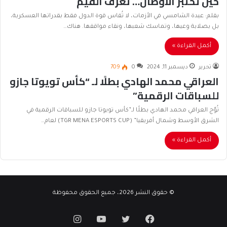
حين تُختبر الأوطان… تُعرف القيم
بقلم: عيدة الشامسي في الأزمات، لا تُقاس قوة الدول فقط بقدراتها العسكرية،
بل بصلابة وعيها، وتماسك شعبها، ونقاء مواقفها. هناك…
أكمل القراءة »
تحرير
ديسمبر 11, 2024
0
709
العراقي محمد الهادي بطلًا لـ “كأس تويوتا جازو
للسباقات الرقمية”
تُوّج العراقي محمد الهادي بطلًا لـ”كأس تويوتا جازو للسباقات الرقمية في
الشرق الأوسط وشمال أفريقيا” (TGR MENA ESPORTS CUP) لعام…
أكمل القراءة »
© حقوق النشر 2026، جميع الحقوق محفوظة
فيسبوك
تويتر
يوتيوب
انستقرام